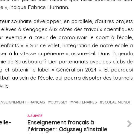
de », indique Fabrice Humann.
cteur souhaite développer, en parallèle, d’autres projets
 élèves à s’engager. Aux côtés des travaux scientifiques
ar exemple à cœur de promouvoir le sport à l’école,
 enfants ». « Sur ce volet, l’intégration de notre école à
 à la vitesse supérieure », assure-t-il. Dans l’agenda
ie de Strasbourg ? Lier partenariats avec des clubs de
g et obtenir le label « Génération 2024 ». Et pourquoi
ball au sein de l’école, qui pourra disputer des tournois
ille.
ENSEIGNEMENT FRANÇAIS
ODYSSEY
PARTENAIRES
SCOLAE MUNDI
A SUIVRE
lle-
Enseignement français à
l’étranger : Odyssey s’installe