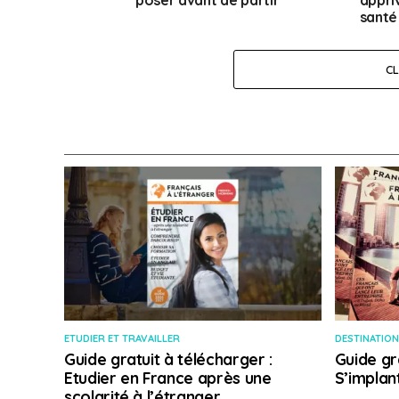
poser avant de partir
appri
santé
C
ETUDIER ET TRAVAILLER
DESTINATION
Guide gratuit à télécharger :
Guide gr
Etudier en France après une
S’implan
scolarité à l’étranger