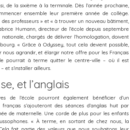
, de la sixième à la terminale. Dès l’année prochaine,
mmencer ensemble leur première année de collège.
r des professeurs » et « à trouver un nouveau bâtiment,
e Fabrice Humann, directeur de l’école depuis septembre
 nationale, chargés de délivrer l’homologation, doivent
sbourg. « Grâce à Odyssey, tout cela devient possible,
r nous agrandir, et élargir notre offre pour les Français
ole pourrait à terme quitter le centre-ville – où il est
 et s’installer ailleurs.
se, et l’anglais
es de l’école pourront également bénéficier d’un
rançais s’ajouteront des séances d’anglais huit par
née de maternelle. Une corde de plus pour les enfants
russophones. « À terme, en sortant de chez nous, la
 Cela fait partie des valeurs que nous souhaitons leur