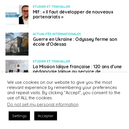
ETUDIER ET TRAVAILLER
Mlf : « Il faut développer de nouveaux
partenariats »
ACTUALITÉS INTERNATIONALES
Guerre en Ukraine : Odyssey ferme son
école d’Odessa
ETUDIER ET TRAVAILLER
La Mission laïque française : 120 ans d’une
pédagogie laïque au service de
l’éducation dans le monde
We use cookies on our website to give you the most
relevant experience by remembering your preferences
ETUDIER ET TRAVAILLER
and repeat visits. By clicking “Accept”, you consent to the
L’Union-ALFM, sous le signe de l’entraide
use of ALL the cookies.
et de la solidarité
Do not sell my personal information
.
Settings
Accepter