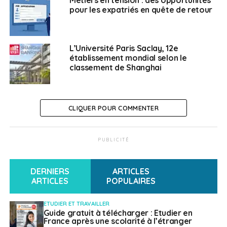
pour les expatriés en quête de retour
L’Université Paris Saclay, 12e
établissement mondial selon le
classement de Shanghai
CLIQUER POUR COMMENTER
PUBLICITÉ
DERNIERS
ARTICLES
ARTICLES
POPULAIRES
Cécilia Gondard, conseillère élue pour la circonscription
ETUDIER ET TRAVAILLER
Guide gratuit à télécharger : Etudier en
du Benelux, s’est saisie de cette problématique et a
France après une scolarité à l’étranger