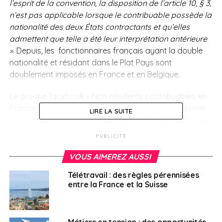
l’esprit de la convention, la disposition de l’article 10, § 3,
n’est pas applicable lorsque le contribuable possède la
nationalité des deux États contractants et qu’elles
admettent que telle a été leur interprétation antérieure
».
Depuis, les fonctionnaires français ayant la double
nationalité et résidant dans le Plat Pays sont
doublement imposés en France et en Belgique.
Le groupe facebook « Non-résidents contribuables en
France » qui réunit environ 4.200 personnes a exprimé
LIRE LA SUITE
son mécontentement et son incompréhension dans un
communiqué de presse publié le 14 février dernier :
« A
PUBLICITÉ
l’heure où la France prend la Présidence tournante de
l’Union européenne et à l’aube de l’entrée en vigueur
VOUS AIMEREZ AUSSI
d’une nouvelle convention bilatérale, l’administration
Télétravail : des règles pérennisées
belge fait voler en éclat le principe de non double
entre la France et la Suisse
imposition en ciblant spécifiquement les binationaux ! »
Métiers en tension : des opportunités