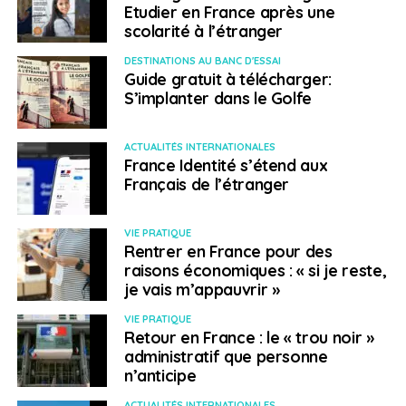
françaises en Ukraine
Etudier en France après une
scolarité à l’étranger
NE RATEZ PAS
Vivre ailleurs, sur RFI : “l’Espagne et la gestion de
DESTINATIONS AU BANC D'ESSAI
la fiscalité des expatriés”
Guide gratuit à télécharger:
S’implanter dans le Golfe
Laura Mousnier
ACTUALITÉS INTERNATIONALES
France Identité s’étend aux
Français de l’étranger
VIE PRATIQUE
Rentrer en France pour des
raisons économiques : « si je reste,
je vais m’appauvrir »
VIE PRATIQUE
Retour en France : le « trou noir »
administratif que personne
n’anticipe
ACTUALITÉS INTERNATIONALES