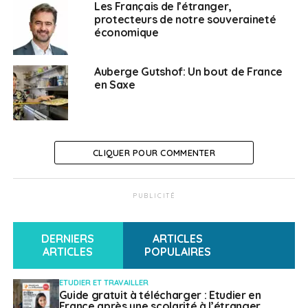
SUJETS ASSOCIÉS:
ALLEMAGNE
FEATURED
FRANCE
FSCF
Les Français de l’étranger,
JEUNESSE
OFAJ
PARALYMPIQUES
SOLEADER
protecteurs de notre souveraineté
économique
A SUIVRE
Un forum pour booster son business en Europe
Auberge Gutshof: Un bout de France
NE RATEZ PAS
en Saxe
Découvrez le programme de la Saison de la
Lituanie en France !
Leena Lecointre
CLIQUER POUR COMMENTER
PUBLICITÉ
DERNIERS
ARTICLES
ARTICLES
POPULAIRES
ETUDIER ET TRAVAILLER
Guide gratuit à télécharger : Etudier en
France après une scolarité à l’étranger