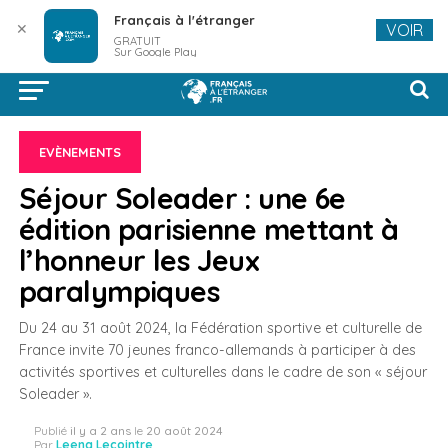
Français à l'étranger
✕
VOIR
GRATUIT
Sur Google Play
EVÈNEMENTS
Séjour Soleader : une 6e
édition parisienne mettant à
l’honneur les Jeux
paralympiques
Du 24 au 31 août 2024, la Fédération sportive et culturelle de
France invite 70 jeunes franco-allemands à participer à des
activités sportives et culturelles dans le cadre de son « séjour
Soleader ».
Publié
il y a 2 ans
le
20 août 2024
Par
Leena Lecointre