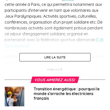
cette année à Paris, ce qui permettra notamment aux
participants d’intervenir en tant que volontaires aux
Jeux Paralympiques. Activités sportives, culturelles,
conférences, organisation d’un projet solidaire etc. De
nombreuses activités sont également prévue pendant
ce séjour d’engagement solidaire, organisé en
partenariat avec la fédération sportive allemande
DJK
Sportjugend
.
Cet événement est également soutenu par des acteurs
LIRE LA SUITE
européens et franco-allemand tels qu’
Erasmus+
ou
l’
Ofaj
(organisme franco-allemand pour la jeunesse).
PUBLICITÉ
Pour chaque édition, la FSFC organise une sélection
VOUS AIMEREZ AUSSI
d’environ 35 Français et 35 Allemands de 17 à 23 ans.
L’objectif de ces séjours est de valoriser la mixité,
Transition énergétique : pourquoi le
l’engagement solidaire mais aussi la réflexion et l’action
monde s’arrache les électriciens
citoyenne.
français