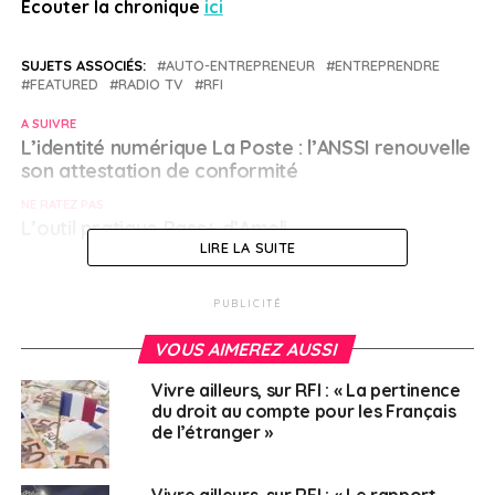
Ecouter la chronique
ici
SUJETS ASSOCIÉS:
AUTO-ENTREPRENEUR
ENTREPRENDRE
FEATURED
RADIO TV
RFI
A SUIVRE
L’identité numérique La Poste : l’ANSSI renouvelle
son attestation de conformité
NE RATEZ PAS
L’outil pratique Pass+ d’Ameli
LIRE LA SUITE
Français à l'étranger
PUBLICITÉ
VOUS AIMEREZ AUSSI
Vivre ailleurs, sur RFI : « La pertinence
du droit au compte pour les Français
de l’étranger »
Vivre ailleurs, sur RFI : « Le rapport