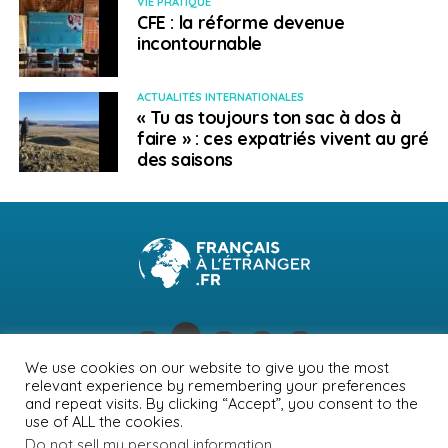
VIE PRATIQUE
CFE : la réforme devenue
incontournable
ACTUALITÉS INTERNATIONALES
« Tu as toujours ton sac à dos à
faire » : ces expatriés vivent au gré
des saisons
We use cookies on our website to give you the most
relevant experience by remembering your preferences
NEWSLETTER
PUBLICITÉ
CONTACTS
MENTIONS LÉGALES
and repeat visits. By clicking “Accept”, you consent to the
use of ALL the cookies.
POLITIQUE DE CONFIDENTIALITÉ
Do not sell my personal information
.