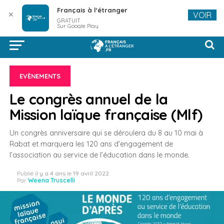
Français à l'étranger
✕
VOIR
GRATUIT
Sur Google Play
EVÈNEMENTS
Le congrès annuel de la
Mission laïque française (Mlf)
Un congrès anniversaire qui se déroulera du 8 au 10 mai à
Rabat et marquera les 120 ans d’engagement de
l’association au service de l’éducation dans le monde.
Publié
il y a 4 ans
le
19 avril 2022
Par
Weena Truscelli