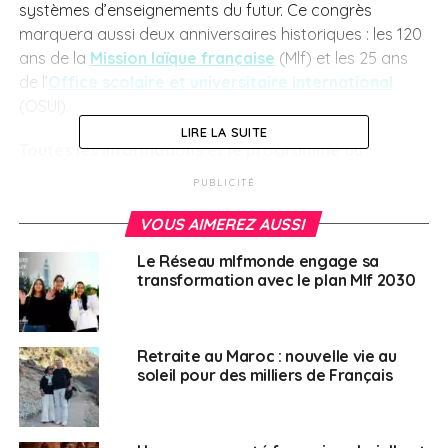
systèmes d’enseignements du futur. Ce congrès
marquera aussi deux anniversaires historiques : les 120
ans de la
Mission laïque française
(Mlf) et les 25 ans
de l’
Office scolaire et universitaire international
(OSUI).
LIRE LA SUITE
Toutes les informations et le programme du
congrès Mlf 2022
ici
PUBLICITÉ
VOUS AIMEREZ AUSSI
SUJETS ASSOCIÉS:
FEATURED
MAROC
MLF
MLF MONDE
MLF.MISSIONLAIQUEFRANÇAISE
OSUI
Le Réseau mlfmonde engage sa
transformation avec le plan Mlf 2030
A SUIVRE
Jeux internationaux de la jeunesse 2022 : un
mouvement pour et par les jeunes
NE RATEZ PAS
Retraite au Maroc : nouvelle vie au
Les Journées Québec-France
soleil pour des milliers de Français
Weena Truscelli