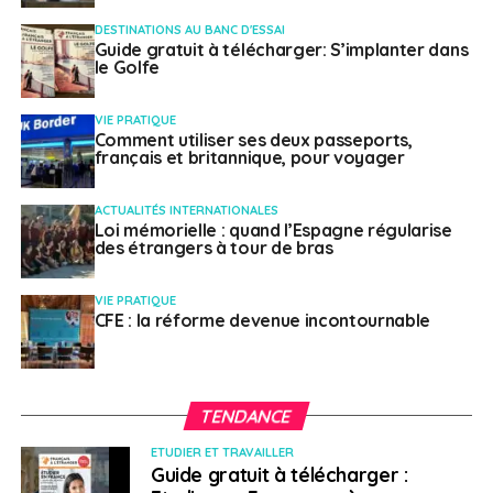
construction a beaucoup évolué depuis quelques
DESTINATIONS AU BANC D'ESSAI
années, contrainte de s’adapter aux nécessités
Guide gratuit à télécharger: S’implanter dans
le Golfe
écologiques : recherche de nouveaux matériaux,
recours à des normes d’isolation plus importantes. Au
Québec, les régions en forte croissance, en ce qui
VIE PRATIQUE
Comment utiliser ses deux passeports,
concerne notamment la construction résidentielle, sont
français et britannique, pour voyager
celles de l’Estrie (particulièrement la ville de
Sherbrooke), de Montréal et de Québec.
ACTUALITÉS INTERNATIONALES
Loi mémorielle : quand l’Espagne régularise
Quels métiers ?
des étrangers à tour de bras
VIE PRATIQUE
L’activité nécessite le concours de très nombreuses
CFE : la réforme devenue incontournable
professions : briqueteur-maçon, carreleur, couvreur,
chaudronnier, plombier, électricien, calorifugeur,
frigoriste, charpentier-menuisier, monteur
d’installations au gaz, soudeur, cimentier, finisseur de
TENDANCE
béton, mécanicien de chantier, opérateur
ETUDIER ET TRAVAILLER
d’équipements lourds, opérateur de pelles, arpenteur,
Guide gratuit à télécharger :
ferrailleur, vitrier, poseur de revêtements souples,