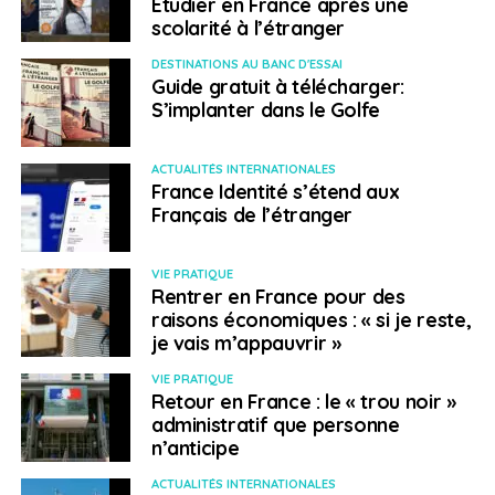
Etudier en France après une
scolarité à l’étranger
tuyauteur. Il convient de rappeler que l’essentiel de ces
métiers sont ouverts aux femmes, qui sont néanmoins
DESTINATIONS AU BANC D'ESSAI
encore très sous-représentées dans ce secteur
Guide gratuit à télécharger:
d’activité.
S’implanter dans le Golfe
Exemples de postes
ACTUALITÉS INTERNATIONALES
France Identité s’étend aux
recherchés par le
Français de l’étranger
Québec
VIE PRATIQUE
Rentrer en France pour des
Les métiers en forte demande sont entre autres :
raisons économiques : « si je reste,
je vais m’appauvrir »
calorifugeur, carreleur, charpentier-menuisier,
chaudronnier, conducteur de camions lourds, couvreur,
VIE PRATIQUE
mécanicien d’ascenseurs, finisseur de béton, peintre,
Retour en France : le « trou noir »
plâtrier, grutier, ingénieur civil, arpenteur géomètre,
administratif que personne
n’anticipe
mécanicien de chantier, monteur de lignes, poseur de
revêtement souple, scaphandrier, tuyauteur…
ACTUALITÉS INTERNATIONALES