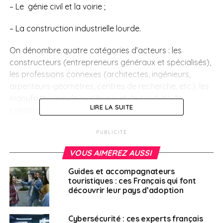
– Le génie civil et la voirie ;
– La construction industrielle lourde.
On dénombre quatre catégories d’acteurs : les
constructeurs (entrepreneurs généraux et spécialisés),
les professions connexes (architectes, ingénieurs,
arpenteurs-géomètres, centres de recherche, etc.), les
manufacturiers de matériaux et de produits de
LIRE LA SUITE
construction, les grossistes et les distributeurs.
Un emploi sur vingt est lié à cette industrie qui compte
PUBLICITÉ
plus de 26.000 entreprises. Quelque 52 milliards de
VOUS AIMEREZ AUSSI
dollars sont investis par an et 13.000 travailleurs
supplémentaires sont recherchés chaque année.
Guides et accompagnateurs
touristiques : ces Français qui font
Un besoin de main-
découvrir leur pays d’adoption
d’œuvre croissant
Cybersécurité : ces experts français