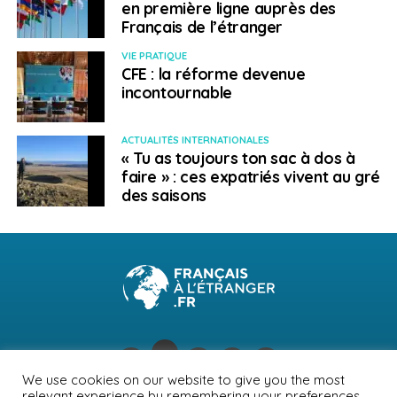
en première ligne auprès des
Accueils, de nombreuses personnes ont pris contact
Français de l’étranger
afin de renforcer les équipes. Nous sommes un réseau
formidable car nous avons des bénévoles
VIE PRATIQUE
CFE : la réforme devenue
formidables ».
incontournable
SUJETS ASSOCIÉS:
COVID-19
FEATURED
FIAFE
ACTUALITÉS INTERNATIONALES
« Tu as toujours ton sac à dos à
A SUIVRE
Coronavirus : quels sont les foyers épidémiques
faire » : ces expatriés vivent au gré
dans le monde
des saisons
NE RATEZ PAS
À Rabat, la Mission laïque française veut
construire « le monde d’après »
Laura Mousnier
We use cookies on our website to give you the most
relevant experience by remembering your preferences