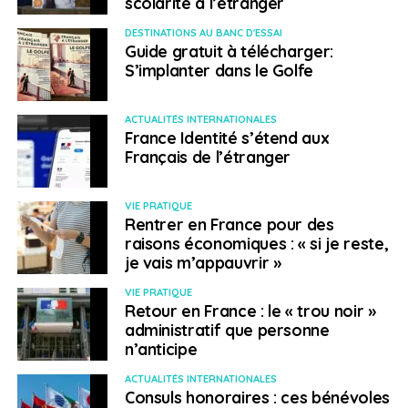
scolarité à l’étranger
d’organiser des conférences sur les sujets du moments,
DESTINATIONS AU BANC D'ESSAI
des tables rondes… »,
précise la présidente. Une mesure
Guide gratuit à télécharger:
qui continue et continuera bien après la crise Covid-19.
S’implanter dans le Golfe
De plus, ces formations certifiantes peuvent être un
complément professionnel pour les bénévoles qui ont
ACTUALITÉS INTERNATIONALES
souvent un emploi en parallèle.
France Identité s’étend aux
Français de l’étranger
« Nous sommes un
réseau formidable car
VIE PRATIQUE
Rentrer en France pour des
nous avons des
raisons économiques : « si je reste,
je vais m’appauvrir »
bénévoles
formidables »
VIE PRATIQUE
Retour en France : le « trou noir »
administratif que personne
n’anticipe
En outre, la Fiafe n’a jamais manqué de bénévoles, de
nombreuses personnes se sont mobilisées pendant la
ACTUALITÉS INTERNATIONALES
Consuls honoraires : ces bénévoles
crise, Corinne Levet ajoute que
« dans de nombreux