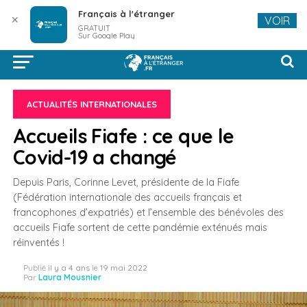
Français à l'étranger
✕
VOIR
GRATUIT
Sur Google Play
ACTUALITÉS INTERNATIONALES
Accueils Fiafe : ce que le
Covid-19 a changé
Depuis Paris, Corinne Levet, présidente de la Fiafe
(Fédération internationale des accueils français et
francophones d’expatriés) et l’ensemble des bénévoles des
accueils Fiafe sortent de cette pandémie exténués mais
réinventés !
Publié
il y a 4 ans
le
19 mai 2022
Par
Laura Mousnier