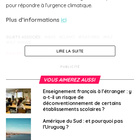
pour répondre à l’urgence climatique.
Plus d’informations
ici
SUJETS ASSOCIÉS:
AEFE
CLIMAT
FEATURED
MLF
MLF MONDE
LIRE LA SUITE
A SUIVRE
Les journées Erasmus+ de l’Enseignement
supérieur
PUBLICITÉ
NE RATEZ PAS
VOUS AIMEREZ AUSSI
Les “rendez-vous de la retraite“du 27 juin au 2
juillet
Enseignement français à l’étranger : y
a-t-il un risque de
déconventionnement de certains
établissements scolaires ?
Weena Truscelli
Amérique du Sud : et pourquoi pas
l’Uruguay ?