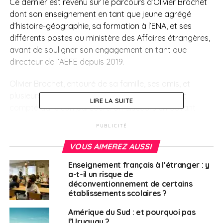
Ce dernier est revenu sur le parcours d’Olivier Brochet
dont son enseignement en tant que jeune agrégé
d’histoire-géographie, sa formation à l’ENA, et ses
différents postes au ministère des Affaires étrangères,
avant de souligner son engagement en tant que
directeur de l’AEFE depuis 2019.
Olivier Brochet, entouré de sa famille, ses amis, et
plusieurs collègues, a remercié tous ceux qui ont
LIRE LA SUITE
compté dans son parcours. Un discours émouvant
venu rappeler l’importance et l’efficacité du réseau
PUBLICITÉ
AEFE.
VOUS AIMEREZ AUSSI
SUJETS ASSOCIÉS:
AEFE
FEATURED
LÉGION D'HONNEUR
Enseignement français à l’étranger : y
OLIVIER BROCHET
a-t-il un risque de
déconventionnement de certains
A SUIVRE
établissements scolaires ?
Vivre ailleurs, sur RFI : “Célébration au Sénat de
la promotion 2022 des boursiers Excellence-
Amérique du Sud : et pourquoi pas
Major“
l’Uruguay ?