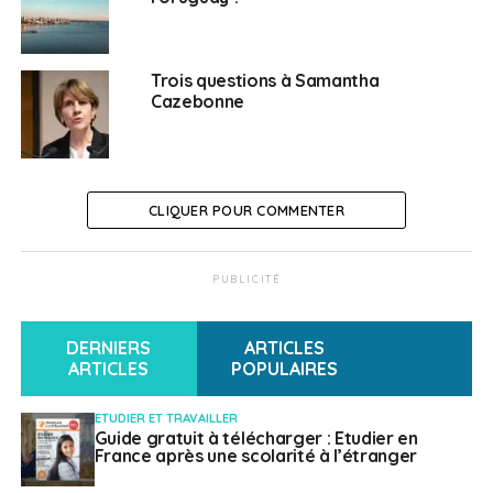
NE RATEZ PAS
Le Cameroun va se doter d’un système de visa
électronique
Trois questions à Samantha
Cazebonne
Charline Bello
CLIQUER POUR COMMENTER
PUBLICITÉ
DERNIERS
ARTICLES
ARTICLES
POPULAIRES
ETUDIER ET TRAVAILLER
Guide gratuit à télécharger : Etudier en
France après une scolarité à l’étranger