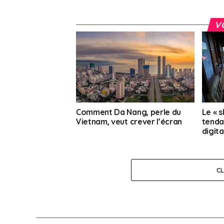
V
Comment Da Nang, perle du
Le « 
Vietnam, veut crever l’écran
tenda
digita
C