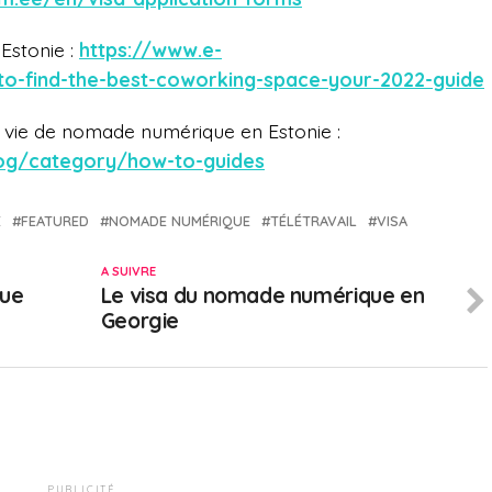
Estonie :
https://www.e-
to-find-the-best-coworking-space-your-2022-guide
 vie de nomade numérique en Estonie :
log/category/how-to-guides
E
FEATURED
NOMADE NUMÉRIQUE
TÉLÉTRAVAIL
VISA
A SUIVRE
que
Le visa du nomade numérique en
Georgie
PUBLICITÉ