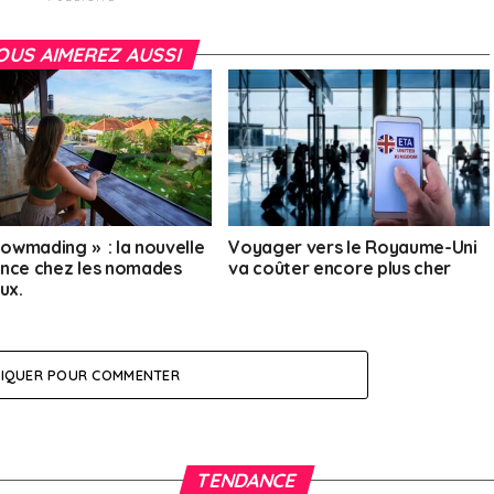
OUS AIMEREZ AUSSI
slowmading » : la nouvelle
Voyager vers le Royaume-Uni
nce chez les nomades
va coûter encore plus cher
ux.
LIQUER POUR COMMENTER
TENDANCE