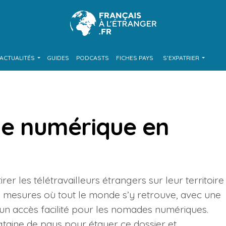
ACTUALITÉS
GUIDES
PODCASTS
FICHES PAYS
S’EXPATRIER
de numérique en
rer les télétravailleurs étrangers sur leur territoire
Des mesures où tout le monde s’y retrouve, avec une
t un accès facilité pour les nomades numériques.
ngtaine de pays pour étayer ce dossier et