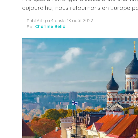
aujourd’hui, nous retournons en Europe pou
Publié
il y a 4 ans
le
18 août 2022
Par
Charline Bello