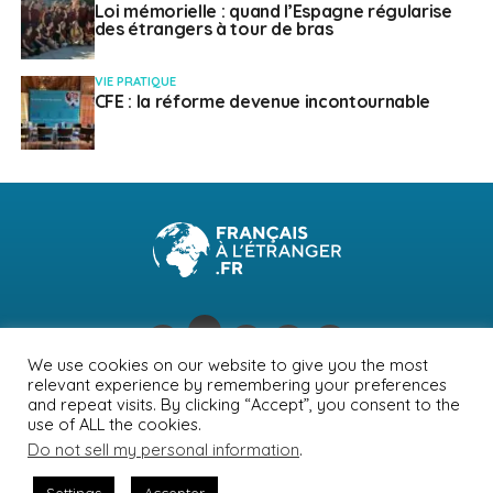
Loi mémorielle : quand l’Espagne régularise
des étrangers à tour de bras
VIE PRATIQUE
CFE : la réforme devenue incontournable
We use cookies on our website to give you the most
relevant experience by remembering your preferences
NEWSLETTER
PUBLICITÉ
CONTACTS
MENTIONS LÉGALES
and repeat visits. By clicking “Accept”, you consent to the
use of ALL the cookies.
POLITIQUE DE CONFIDENTIALITÉ
Do not sell my personal information
.