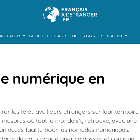
ACTUALITÉS
GUIDES
PODCASTS
FICHES PAYS
S’EXPATRIER
de numérique en
rer les télétravailleurs étrangers sur leur territoire
Des mesures où tout le monde s’y retrouve, avec une
t un accès facilité pour les nomades numériques.
ngtaine de pays pour étayer ce dossier et continue