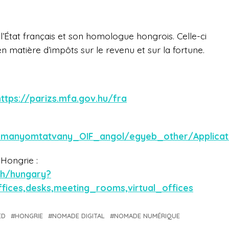
 l’État français et son homologue hongrois. Celle-ci
n matière d’impôts sur le revenu et sur la fortune.
https://parizs.mfa.gov.hu/fra
rmanyomtatvany_OIF_angol/egyeb_other/Applicat
Hongrie :
ch/hungary?
fices,desks,meeting_rooms,virtual_offices
ED
HONGRIE
NOMADE DIGITAL
NOMADE NUMÉRIQUE