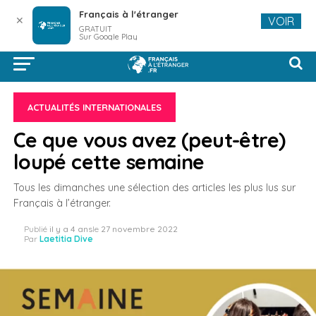
Français à l'étranger
✕
VOIR
GRATUIT
Sur Google Play
ACTUALITÉS INTERNATIONALES
Ce que vous avez (peut-être)
loupé cette semaine
Tous les dimanches une sélection des articles les plus lus sur
Français à l’étranger.
Publié
il y a 4 ans
le
27 novembre 2022
Par
Laetitia Dive