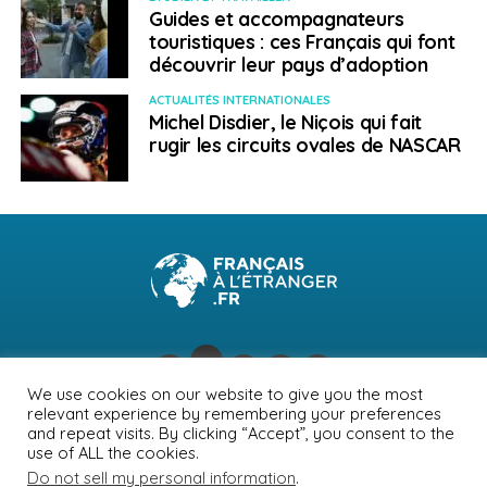
Guides et accompagnateurs
touristiques : ces Français qui font
découvrir leur pays d’adoption
ACTUALITÉS INTERNATIONALES
Michel Disdier, le Niçois qui fait
rugir les circuits ovales de NASCAR
We use cookies on our website to give you the most
relevant experience by remembering your preferences
NEWSLETTER
PUBLICITÉ
CONTACTS
MENTIONS LÉGALES
and repeat visits. By clicking “Accept”, you consent to the
use of ALL the cookies.
POLITIQUE DE CONFIDENTIALITÉ
Do not sell my personal information
.