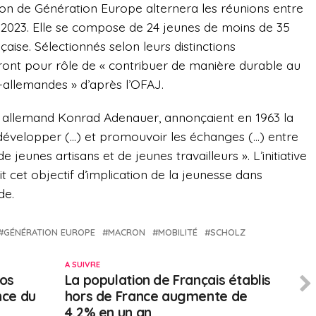
ion de Génération Europe alternera les réunions entre
2023. Elle se compose de 24 jeunes de moins de 35
aise. Sélectionnés selon leurs distinctions
uront pour rôle de « contribuer de manière durable au
allemandes » d’après l’OFAJ.
 allemand Konrad Adenauer, annonçaient en 1963 la
 développer (…) et promouvoir les échanges (…) entre
e jeunes artisans et de jeunes travailleurs ». L’initiative
 cet objectif d’implication de la jeunesse dans
nde.
GÉNÉRATION EUROPE
MACRON
MOBILITÉ
SCHOLZ
A SUIVRE
ros
La population de Français établis
nce du
hors de France augmente de
4,2% en un an