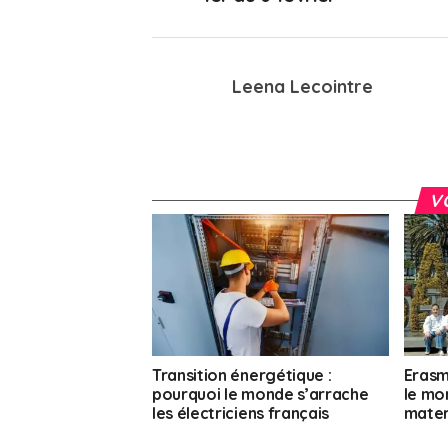
Leena Lecointre
V
Transition énergétique :
Erasmu
pourquoi le monde s’arrache
le mo
les électriciens français
mater