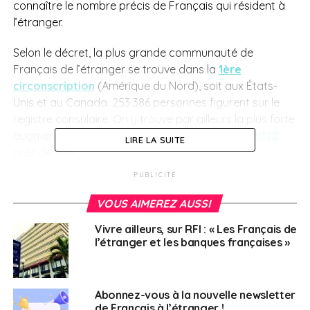
connaître le nombre précis de Français qui résident à
l’étranger.
Selon le décret, la plus grande communauté de
Français de l’étranger se trouve dans la
1ère
circonscription
(Amérique du Nord), soit aux États-
Unis et au Canada. 253 386 personnes figurent sur le
registre consulaire. On y trouve par ailleurs la plus forte
augmentation de population française
depuis 2022
:
LIRE LA SUITE
près de 10%.
PUBLICITÉ
La majorité des circonscriptions a également vu
grandir le nombre d’inscrits sur les registres consulaires
VOUS AIMEREZ AUSSI
depuis un an. Seules les 6
e
(Suisse et Liechtenstein) et
Vivre ailleurs, sur RFI : « Les Français de
9
e
circonscriptions (Maghreb et Afrique de l’Ouest)
l’étranger et les banques françaises »
connaissent de légères baisses.
Abonnez-vous à la nouvelle newsletter
de Français à l’étranger !