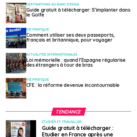
DESTINATIONS AU BANC D'ESSAI
Guide gratuit à télécharger: S’implanter dans
le Golfe
VIE PRATIQUE
Comment utiliser ses deux passeports,
SUJETS ASSOCIÉS:
DÉCOMPTE
FEATURED
français et britannique, pour voyager
FRANÇAIS À L'ÉTRANGER
FRANÇAIS ÉTABLIS HORS DE FRANCE
REGISTRE DES FRANÇAIS ÉTABLIS HORS DE FRANCE
ACTUALITÉS INTERNATIONALES
A SUIVRE
Loi mémorielle : quand l’Espagne régularise
Les derniers conseils aux voyageurs du Quai
des étrangers à tour de bras
d’Orsay
NE RATEZ PAS
VIE PRATIQUE
Génération Europe: les jeunes au coeur de la
CFE : la réforme devenue incontournable
coopération franco-allemande
TENDANCE
Leena Lecointre
ETUDIER ET TRAVAILLER
Guide gratuit à télécharger :
Etudier en France après une