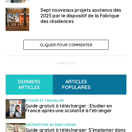
francophones, des milliards de contenus culturels». Des
Sept nouveaux projets soutenus dés
évènements sont également organisés pour cette
2025 par le dispositif de la Fabrique
journée partout à travers le monde : expositions,
des résidences
spectacles, concours, tout est possible !
Pour le
programme, cliquer
ici
CLIQUER POUR COMMENTER
SUJETS ASSOCIÉS:
CULTURE
FEATURED
FRANCOPHONES
FRANCOPHONIE
OIF
A SUIVRE
PUBLICITÉ
Bercy lance une consultation pour améliorer
l’utilisation des droits de douane « préférentiels »
DERNIERS
ARTICLES
NE RATEZ PAS
ARTICLES
POPULAIRES
Subventions Flam: les associations doivent
candidater avant le 20 mars 2023
ETUDIER ET TRAVAILLER
Guide gratuit à télécharger : Etudier en
France après une scolarité à l’étranger
Weena Truscelli
DESTINATIONS AU BANC D'ESSAI
Guide gratuit à télécharger: S’implanter dans