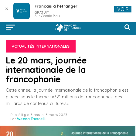
Français à l'étranger
✕
VOIR
GRATUIT
Sur Google Play
ACTUALITÉS INTERNATIONALES
Le 20 mars, journée
internationale de la
francophonie
Cette année, la journée internationale de la francophonie est
placée sous le thème : «321 millions de francophones, des
milliards de contenus culturels».
Publié
il y a 3 ans
le
13 mars 2023
Par
Weena Truscelli