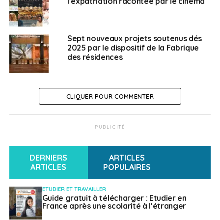
l’expatriation racontée par le cinéma
Joreige, Enrique Ramírez, Thu-Van Tran et
Tatiana Trouvé.
Sept nouveaux projets soutenus dés
SUJETS ASSOCIÉS:
ART
CULTURE
FEATURED
2025 par le dispositif de la Fabrique
INSTITUT FRANÇAIS
MUSÉES
ROUMANIE
des résidences
A SUIVRE
L’université d’été de l’internationalisation des
entreprises fait son retour les 6 et 7 juillet 2023
CLIQUER POUR COMMENTER
NE RATEZ PAS
Erasmus+: le label européen des langues revient
avec une nouvelle thématique
PUBLICITÉ
DERNIERS
ARTICLES
Weena Truscelli
ARTICLES
POPULAIRES
ETUDIER ET TRAVAILLER
Guide gratuit à télécharger : Etudier en
France après une scolarité à l’étranger