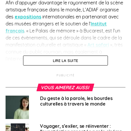
Afin d’appuyer davantage le
rayonnement de la scène
artistique française dans le monde,
L’ADIAF
organise
des
expositions
internationales en partenariat avec
des musées étrangers et le soutien de l’
Institut
français
. « Le Palais de mémoire » à Bucarest, est l’un
de ces évènements, qui se déroule dans le cadre de la
manifestation culturelle et artistique «
Art safari
»,
très
connue du public roumain, mais également à
l’international.
LIRE LA SUITE
Ce projet d’exposition, soutenu par l’ambassade de
PUBLICITÉ
France en Roumanie et l’
Institut français
, se déroule
jusqu’au 14 mai, au palais Dacia-Romania, et accueille
VOUS AIMEREZ AUSSI
dix artistes ou duos d’artistes distingués par le Prix
Du geste à la parole, les bourdes
Marcel Duchamp :
culturelles à travers le monde
Farah Atassi, Michel Blazy, Katinka Bock, Mircea
Cantor, Clément Cogitore, Daniel Dewar &
Voyager, s’exiler, se réinventer :
Grégory Gicquel, Joana Hadjithomas & Khalil