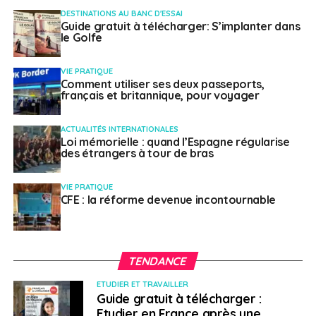
DESTINATIONS AU BANC D'ESSAI
les 28 et 29 novembre 2023.
Guide gratuit à télécharger: S’implanter dans
le Golfe
SUJETS ASSOCIÉS:
ERASMUS
FEATURED
LABEL EUROPÉEN
UNION EUROPÉENNE
VIE PRATIQUE
Comment utiliser ses deux passeports,
A SUIVRE
français et britannique, pour voyager
«Le palais de mémoire» : dix artistes du prix
Marcel Duchamp en Roumanie
ACTUALITÉS INTERNATIONALES
Loi mémorielle : quand l’Espagne régularise
NE RATEZ PAS
des étrangers à tour de bras
Des stand-uppers parisiens à l’Alliance française
de Dubaï
VIE PRATIQUE
CFE : la réforme devenue incontournable
Weena Truscelli
TENDANCE
ETUDIER ET TRAVAILLER
Guide gratuit à télécharger :
Etudier en France après une