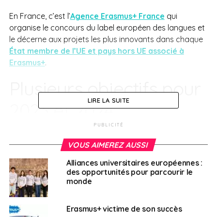
En France, c’est l’
Agence Erasmus+ France
qui
organise le concours du label européen des langues et
le décerne aux projets les plus innovants dans chaque
État membre de l’UE et pays hors UE associé à
Erasmus+
.
Plusieurs objectifs pour
LIRE LA SUITE
2023 et 2024
PUBLICITÉ
Pour les éditions 2023 et 2024 du label, « la Commission
européenne recommande que les projets candidats
VOUS AIMEREZ AUSSI
répondent à l’un des objectifs suivants » :
Alliances universitaires européennes :
des opportunités pour parcourir le
aider les migrants nouvellement arrivés, ainsi que
monde
les jeunes et les enfants déplacés à répondre à
leurs besoins en matière d’apprentissage des
Erasmus+ victime de son succès
langues;