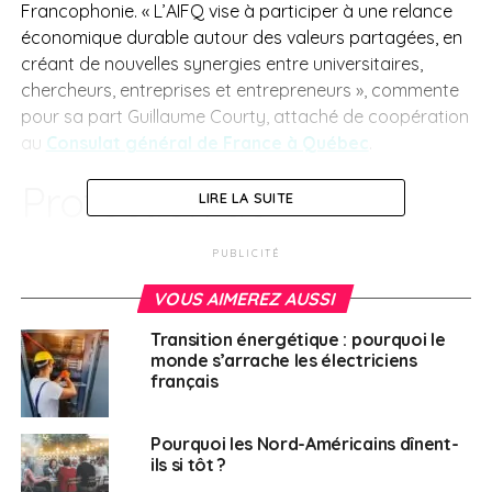
Francophonie. « L’AIFQ vise à participer à une relance
économique durable autour des valeurs partagées, en
créant de nouvelles synergies entre universitaires,
chercheurs, entreprises et entrepreneurs », commente
pour sa part Guillaume Courty, attaché de coopération
au
Consulat général de France à Québec
.
Protection de
LIRE LA SUITE
l’environnement et
PUBLICITÉ
projets portés par des
VOUS AIMEREZ AUSSI
femmes
Transition énergétique : pourquoi le
monde s’arrache les électriciens
français
L’objectif global est renforcer les investissements
croisés et les partenariats publics-privés dans les
Pourquoi les Nord-Américains dînent-
secteurs économiques innovants et créateurs d’emploi
ils si tôt ?
sur les deux territoires. Sept secteurs innovants ont été