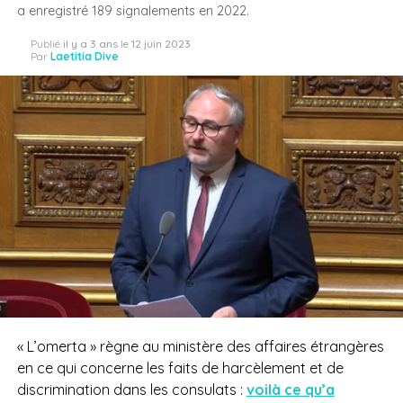
a enregistré 189 signalements en 2022.
Publié
il y a 3 ans
le
12 juin 2023
Par
Laetitia Dive
« L’omerta » règne au ministère des affaires étrangères
en ce qui concerne les faits de harcèlement et de
discrimination dans les consulats :
voilà ce qu’a