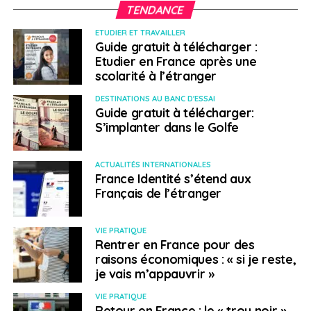
TENDANCE
SUJETS ASSOCIÉS:
CONSULATS
FEATURED
HARCELEMENT
QUAI D'ORSAY
ETUDIER ET TRAVAILLER
Guide gratuit à télécharger :
A SUIVRE
Etudier en France après une
Le n°15 du Journal des Français à l’étranger est
scolarité à l’étranger
disponible en kiosque !
DESTINATIONS AU BANC D'ESSAI
NE RATEZ PAS
Guide gratuit à télécharger:
Le programme Résidanses soutient la nouvelle
S’implanter dans le Golfe
génération de chorégraphes en Afrique
ACTUALITÉS INTERNATIONALES
France Identité s’étend aux
Laetitia Dive
Français de l’étranger
VIE PRATIQUE
Rentrer en France pour des
raisons économiques : « si je reste,
je vais m’appauvrir »
VIE PRATIQUE
Retour en France : le « trou noir »