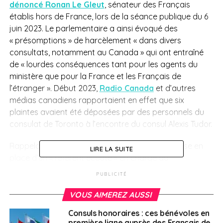
dénoncé Ronan Le Gleut
, sénateur des Français
établis hors de France, lors de la séance publique du 6
juin 2023. Le parlementaire a ainsi évoqué des
« présomptions » de harcèlement « dans divers
consultats, notamment au Canada » qui ont entraîné
de « lourdes conséquences tant pour les agents du
ministère que pour la France et les Français de
l’étranger ». Début 2023,
Radio Canada
et d’autres
médias canadiens rapportaient en effet que six
plaintes avaient été déposées par des personnels du
consulat de Toronto à l’encontre du consul Alexis Tudor.
Rappelant qu’
un arrêté de 2020
a permis la mise en
LIRE LA SUITE
place d’un « référent écoute » en charge du
recueillement et du traitement de ce type de faits, le
PUBLICITÉ
parlementaire s’est étonné que l’audition de ce référent
par l’
Assemblée des Français de l’étranger
ait été
VOUS AIMEREZ AUSSI
refusée par le Quai d’Orsay en mars dernier. « Je
Consuls honoraires : ces bénévoles en
souhaite donc connaître les statistiques précises sur le
première ligne auprès des Français de