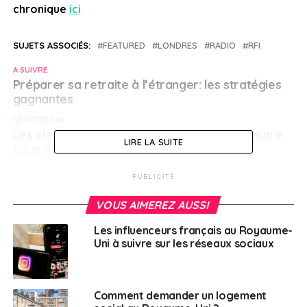
chronique
ici
SUJETS ASSOCIÉS:
FEATURED
LONDRES
RADIO
RFI
A SUIVRE
Préparer sa retraite à l’étranger: les stratégies
gagnantes
NE RATEZ PAS
Les clés pour prendre sa retraite dans un autre
LIRE LA SUITE
pays d’Europe
PUBLICITÉ
Français à l'étranger
VOUS AIMEREZ AUSSI
Les influenceurs français au Royaume-
Uni à suivre sur les réseaux sociaux
Comment demander un logement