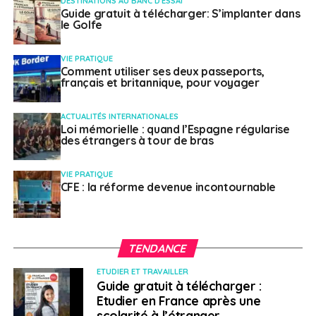
Le parcours professionnel du candidat.
DESTINATIONS AU BANC D'ESSAI
Guide gratuit à télécharger: S’implanter dans
le Golfe
SUJETS ASSOCIÉS:
ARTS
CULTURE
FEATURED
INSTITUT FRANÇAIS
MUSÉES
RÉSIDENCE
VIE PRATIQUE
Comment utiliser ses deux passeports,
A SUIVRE
français et britannique, pour voyager
Hélène Conway-Mouret : « Les conseillers
consulaires sont le maillon le plus solide de la
représentation des Français de l’étranger »
ACTUALITÉS INTERNATIONALES
Loi mémorielle : quand l’Espagne régularise
des étrangers à tour de bras
NE RATEZ PAS
Vivre ailleurs, sur RFI : « Joanna Wilkinson,
expatriée britannique et francophile »
VIE PRATIQUE
CFE : la réforme devenue incontournable
Weena Truscelli
TENDANCE
ETUDIER ET TRAVAILLER
Guide gratuit à télécharger :
Etudier en France après une
scolarité à l’étranger