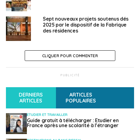
arts de la rue, cirque, marionnettes,
musiques actuelles et contemporaines.
Sept nouveaux projets soutenus dés
Une dizaine de lauréats seront sélectionnés par appel,
2025 par le dispositif de la Fabrique
pour des mobilités se déroulant entre fin 2023 et juin
des résidences
2024.
Candidatez !
CLIQUER POUR COMMENTER
Les candidats doivent présenter un projet de création
ou de recherche sur un sujet ou une thématique de leur
PUBLICITÉ
choix, s’inscrivant dans une ou plusieurs disciplines.
DERNIERS
ARTICLES
Les critères d’évaluation des candidatures sont :
ARTICLES
POPULAIRES
La qualité du projet
;
ETUDIER ET TRAVAILLER
Guide gratuit à télécharger : Etudier en
La motivation de la mobilité dans le pays
France après une scolarité à l’étranger
considéré pour le projet ;