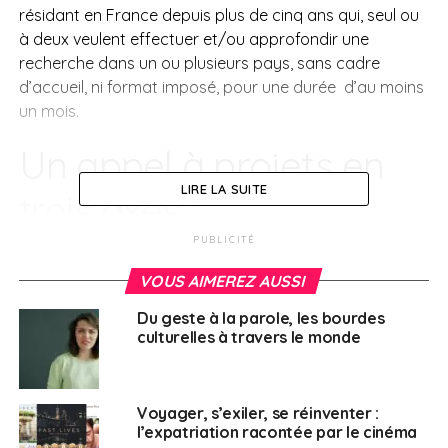
résidant en France depuis plus de cinq ans qui, seul ou
à deux veulent effectuer et/ou approfondir une
recherche dans un ou plusieurs pays, sans cadre
d’accueil, ni format imposé, pour une durée d’au moins
un mois.
Un appel à projets en
LIRE LA SUITE
trois axes :
PUBLICITÉ
Mira Arts Visuels
: Arts visuels,
VOUS AIMEREZ AUSSI
architecture, mode, design, métiers d’art,
arts numériques, photographie ;
Du geste à la parole, les bourdes
culturelles à travers le monde
Mira littérature
: Essai, fiction, jeunesse,
BD, poésie.;
Voyager, s’exiler, se réinventer :
Mira Spectacle vivant
: Théâtre, danse,
l’expatriation racontée par le cinéma