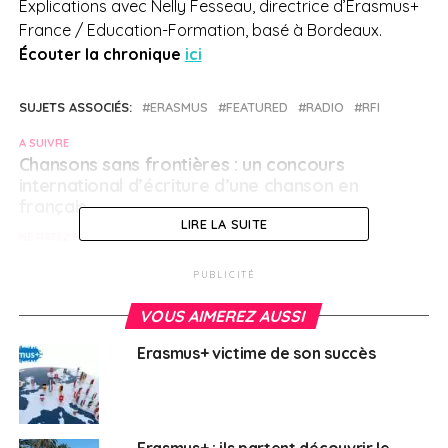
Explications avec Nelly Fesseau, directrice d’Erasmus+
France / Education-Formation, basé à Bordeaux.
Écouter la chronique
ici
SUJETS ASSOCIÉS:
ERASMUS
FEATURED
RADIO
RFI
A SUIVRE
Chansons sans frontières : un concours
international d’écriture d’une chanson en
français
LIRE LA SUITE
NE RATEZ PAS
Ce que vous avez (peut-être) loupé cette
semaine
PUBLICITÉ
VOUS AIMEREZ AUSSI
Français à l'étranger
Erasmus+ victime de son succès
Erasmus+ : ils partent découvrir le