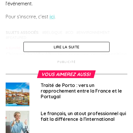
l’événement.
Pour s’inscrire, c’est
ici
.
SUJETS ASSOCIÉS:
BELGIQUE
CCI
ENVIRONNEMENT
FEATURED
LIRE LA SUITE
A SUIVRE
Chicago: la Villa Albertine propose une exposition
de photographes français et américains
PUBLICITÉ
NE RATEZ PAS
VOUS AIMEREZ AUSSI
Découvrez le programme de « France Alumini
Day » !
Traité de Porto : vers un
rapprochement entre la France et le
Portugal
Français à l'étranger
Le français, un atout professionnel qui
fait la différence à l’international