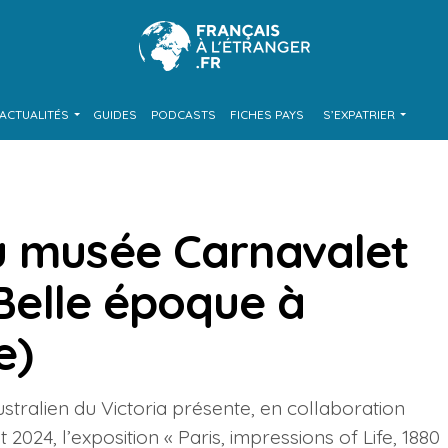
ACTUALITÉS
GUIDES
PODCASTS
FICHES PAYS
S’EXPATRIER
u musée Carnavalet
 Belle époque à
e)
ustralien du Victoria présente, en collaboration
 2024, l’exposition « Paris, impressions of Life, 1880