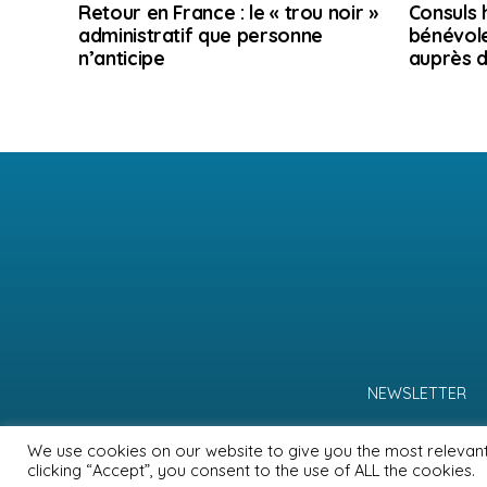
Retour en France : le « trou noir »
Consuls 
administratif que personne
bénévole
n’anticipe
auprès d
NEWSLETTER
We use cookies on our website to give you the most relevan
clicking “Accept”, you consent to the use of ALL the cookies.