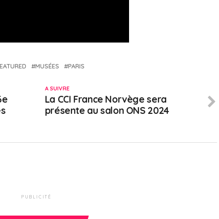
EATURED
MUSÉES
PARIS
A SUIVRE
6e
La CCI France Norvège sera
es
présente au salon ONS 2024
PUBLICITÉ