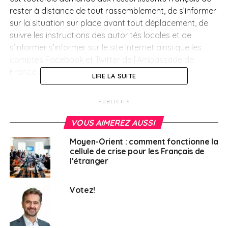
rester à distance de tout rassemblement, de s’informer
sur la situation sur place avant tout déplacement, de
suivre les instructions des autorités locales et de
s’informer s’informer sur le site Internet ainsi que les
comptes Facebook et Twitter de l’Ambassade de
France en Bolivie.
LIRE LA SUITE
Corée du Sud
–
Risques de
PUBLICITÉ
typhons et de fortes intempérie
s
–
VOUS AIMEREZ AUSSI
Publié le 11 juillet 2024
Moyen-Orient : comment fonctionne la
cellule de crise pour les Français de
La Corée du Sud connaît un risque de typhons de juillet
l’étranger
à fin septembre. La partie sud du pays est la plus
exposée, la capitale ne subissant en général que de
Votez!
fortes précipitations et des bourrasques.
Le pays est très montagneux, le premier risque étant lié
aux intempéries qui causent crues subites, glissements
de terrain, chutes de pierres et coulées de boue sur les