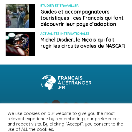
ETUDIER ET TRAVAILLER
2024
Guides et accompagnateurs
touristiques : ces Français qui font
Dans le contexte actuel de manifestations à l’appel de
découvrir leur pays d’adoption
mouvements politiques et de fêtes religieuses,
ACTUALITÉS INTERNATIONALES
notamment de l’Achoura, il est recommandé de faire
Michel Disdier, le Niçois qui fait
preuve de prudence et d’une vigilance accrue. Il
rugir les circuits ovales de NASCAR
convient de se tenir à l’écart de tout rassemblement,
quel qu’en soit le caractère. D’éventuelles perturbations
de circulation sont à anticiper.
Il n’est en outre pas exclu que des interruptions des
réseaux de communication et d’Internet se produisent
dans les jours à venir.
Il est par ailleurs rappelé que les déplacements dans les
provinces de Khyber-Pakhtunkhwa et du Baloutchistan
We use cookies on our website to give you the most
sont formellement déconseillés. Les Français de
relevant experience by remembering your preferences
NEWSLETTER
PUBLICITÉ
CONTACTS
MENTIONS LÉGALES
and repeat visits. By clicking “Accept”, you consent to the
passage sont invités à s’enregistrer sur le
fil d’Ariane
,
use of ALL the cookies.
POLITIQUE DE CONFIDENTIALITÉ
afin de recevoir les alertes concernant le pays où ils se