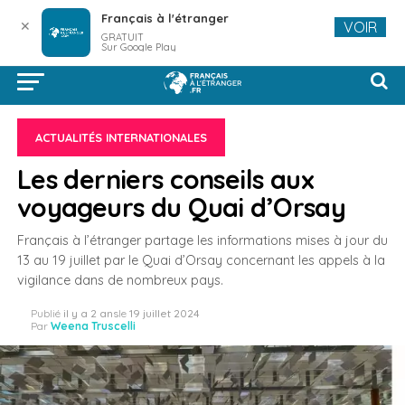
Français à l'étranger
✕
VOIR
GRATUIT
Sur Google Play
ACTUALITÉS INTERNATIONALES
Les derniers conseils aux
voyageurs du Quai d’Orsay
Français à l’étranger partage les informations mises à jour du
13 au 19 juillet par le Quai d’Orsay concernant les appels à la
vigilance dans de nombreux pays.
Publié
il y a 2 ans
le
19 juillet 2024
Par
Weena Truscelli