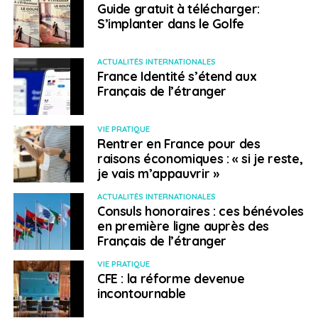
Guide gratuit à télécharger:
2024, de nombreuses destructions ont durablement
S’implanter dans le Golfe
endommagé les infrastructures sur les îles de
Carriacou et de Petite Martinique. Il est recommandé de
ACTUALITÉS INTERNATIONALES
se renseigner sur l’état de celles-ci avant tout
France Identité s’étend aux
déplacement dans la zone.
Français de l’étranger
Italie
– Avertissement concernant
VIE PRATIQUE
les ours
Rentrer en France pour des
– Publié le 17 juillet 2024
raisons économiques : « si je reste,
je vais m’appauvrir »
Quelques rares accidents, ces dernières années, liés à
la présence d’ours dans les forêts du nord-est de l’Italie
ACTUALITÉS INTERNATIONALES
Consuls honoraires : ces bénévoles
(Trentin Haut-Adige), invitent les randonneurs à la
en première ligne auprès des
prudence.
Français de l’étranger
Pakistan
VIE PRATIQUE
CFE : la réforme devenue
incontournable
Appel à la prudence
– Publié le 17 juillet