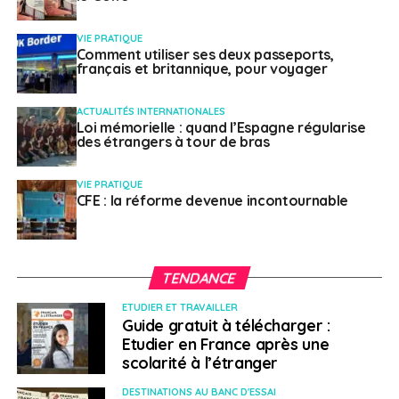
recevoir en anglais toutes les informations
VIE PRATIQUE
concernant la sécurité en Corée : ”
Emergency
Comment utiliser ses deux passeports,
Ready App
” disponible sur iOs et Android.
français et britannique, pour voyager
Les médias annoncent la venue des typhons plusieurs
ACTUALITÉS INTERNATIONALES
jours à l’avance :
Loi mémorielle : quand l’Espagne régularise
des étrangers à tour de bras
Site de l’Agence météorologique coréenne ;
VIE PRATIQUE
Radio de l’armée américaine AFKN Korea :
CFE : la réforme devenue incontournable
Séoul : 102.7 MHZ, Province : 88.5 ou 88.3 Mhz (en
anglais) ;
Télévision : bulletin d’information de la chaîne de
TENDANCE
l’armée américaine AFKN Korea (en anglais).
ETUDIER ET TRAVAILLER
Guide gratuit à télécharger :
Grenade
–
Ouragan Beryl
– Publié le 11
Etudier en France après une
juillet 2024
scolarité à l’étranger
DESTINATIONS AU BANC D'ESSAI
A la suite du passage de l’ouragan Beryl début juillet