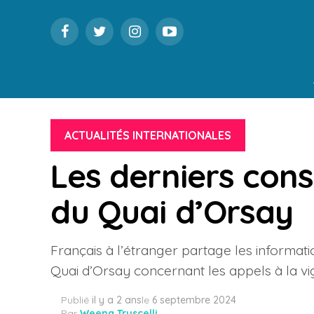
ACTUALITÉS INTERNATIONALES
Les derniers cons
du Quai d’Orsay
Français à l’étranger partage les informat
Quai d’Orsay concernant les appels à la v
Publié
il y a 2 ans
le
6 septembre 2024
Par
Weena Truscelli