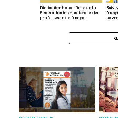
Distinction honorifique de la
Suive
Fédération internationale des
franç
professeurs de français
novem
C
ETUDIER ET TRAVAILLER
DESTINATION