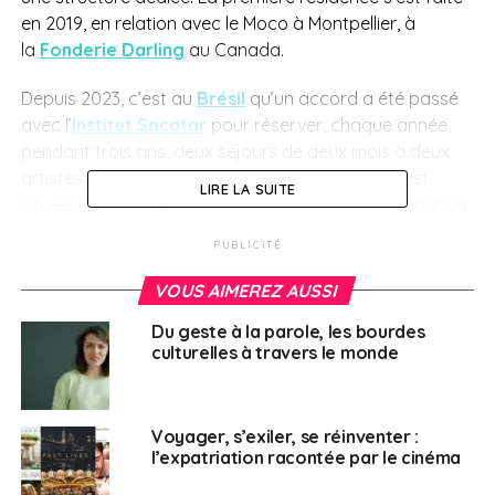
en 2019, en relation avec le Moco à Montpellier, à
la
Fonderie Darling
au Canada.
Depuis 2023, c’est au
Brésil
qu’un accord a été passé
avec l’
Institut Sacatar
pour réserver, chaque année
pendant trois ans, deux séjours de deux mois à deux
artistes de la scène française. Cette résidence est
LIRE LA SUITE
située sur une plage, à la pointe nord de l’île d’Itaparica
dans la Baie de Tous les Saints, à Salvador de Bahia…
PUBLICITÉ
Mais la Fondation des artistes fait plus que ça, depuis
VOUS AIMEREZ AUSSI
1976, la Fondation agit pour les artistes autour de
Du geste à la parole, les bourdes
différents axes autres que les résidences :
culturelles à travers le monde
Un soutien aux écoles d’
art
;
Des aides à la production d’œuvres d’art ;
Voyager, s’exiler, se réinventer :
l’expatriation racontée par le cinéma
Mais aussi l’attribution d’ateliers et ateliers-
logement aux artistes plasticiens.