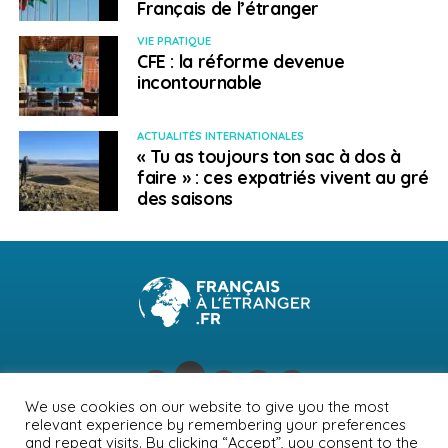
Français de l’étranger
VIE PRATIQUE
CFE : la réforme devenue
incontournable
ACTUALITÉS INTERNATIONALES
« Tu as toujours ton sac à dos à
faire » : ces expatriés vivent au gré
des saisons
We use cookies on our website to give you the most
relevant experience by remembering your preferences
NEWSLETTER
PUBLICITÉ
CONTACTS
MENTIONS LÉGALES
and repeat visits. By clicking “Accept”, you consent to the