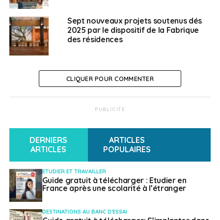
La Fondation dispose également d’un centre
Sept nouveaux projets soutenus dés
d’art contemporain, la Maba, à Nogent-sur-
2025 par le dispositif de la Fabrique
Marne ;
des résidences
Et d’une Maison de retraite spécialement dédié
aux artistes.
CLIQUER POUR COMMENTER
SUJETS ASSOCIÉS:
ART
CULTURE
FEATURED
RÉSIDENCE
A SUIVRE
PUBLICITÉ
« L’Appel de Villers-Cotterêts » : pour une
régulation de l’espace numérique francophone
DERNIERS
ARTICLES
NE RATEZ PAS
ARTICLES
POPULAIRES
Les derniers conseils aux voyageurs du Quai
d’Orsay
ETUDIER ET TRAVAILLER
Guide gratuit à télécharger : Etudier en
France après une scolarité à l’étranger
Weena Truscelli
DESTINATIONS AU BANC D'ESSAI