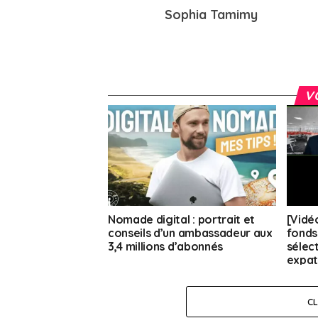
Sophia Tamimy
V
Nomade digital : portrait et
[Vidéo
conseils d’un ambassadeur aux
fonds
3,4 millions d’abonnés
sélec
expat
C