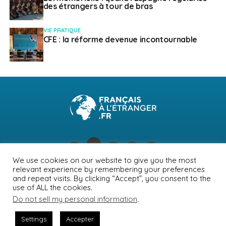
des étrangers à tour de bras
VIE PRATIQUE
CFE : la réforme devenue incontournable
We use cookies on our website to give you the most
relevant experience by remembering your preferences
NEWSLETTER
PUBLICITÉ
CONTACTS
MENTIONS LÉGALES
and repeat visits. By clicking “Accept”, you consent to the
use of ALL the cookies.
POLITIQUE DE CONFIDENTIALITÉ
Do not sell my personal information
.
Settings
Accepter