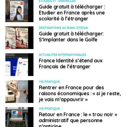
ETUDIER ET TRAVAILLER
Guide gratuit à télécharger :
La cérémonie s’est conclue par l’attribution d’une
Etudier en France après une
Palme d’honneur au collège de la Sainte-Famille, au
scolarité à l’étranger
Liban, pour une chanson écrite par des élèves en
DESTINATIONS AU BANC D'ESSAI
soutien aux filles afghanes privées d’école.
« Grandir,
Guide gratuit à télécharger:
c’est refuser l’indifférence »
, a déclaré la représentante
S’implanter dans le Golfe
de l’établissement.
ACTUALITÉS INTERNATIONALES
Au-delà des distinctions, cette soirée a rappelé la
France Identité s’étend aux
vitalité d’un réseau éducatif présent dans plus de 140
Français de l’étranger
pays, où chacun participe chaque jour au
rayonnement culturel et linguistique de la France.
VIE PRATIQUE
Rentrer en France pour des
> Les lauréats des Palmes de l’EFE 2026
raisons économiques : « si je reste,
je vais m’appauvrir »
Engagement associatif
VIE PRATIQUE
Lycée français international Gustave Eiffel,
Retour en France : le « trou noir »
Mozambique – Des quartiers de Maputo au
administratif que personne
terrain du lycée : l’équipe qui unit
n’anticipe