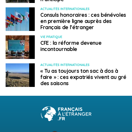
Ouverture sur le pays d’accueil
ACTUALITÉS INTERNATIONALES
International French School, Singapour –
Consuls honoraires : ces bénévoles
en première ligne auprès des
Rencontres du cœur
Français de l’étranger
Action innovante
VIE PRATIQUE
Lycée Blaise Pascal, Côte d’Ivoire – La ferme
CFE : la réforme devenue
écol’citoyenne
incontournable
Promotion linguistique
École La Clairefontaine, Madagascar –
ACTUALITÉS INTERNATIONALES
Clairef’radio
« Tu as toujours ton sac à dos à
faire » : ces expatriés vivent au gré
Inclusion et lutte contre les discriminations
des saisons
Lycée Théodore Monod, Mauritanie – Pôle santé
et inclusion
Action culturelle
Section française du lycée franco-mexicain,
Mexique – L’art en continu explose à la Fête des
arts