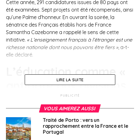
Cette année, 291 candidatures issues de 80 pays ont
été examinées. Sept projets ont été récompensés, ainsi
qu’une Palme d’honneur. En ouvrant la soirée, la
sénatrice des Français établis hors de France
Samantha Cazebonne a rappelé le sens de cette
initiative.
« L’enseignement français à l’étranger est une
richesse nationale dont nous pouvons être fiers »
, a-t-
elle déclaré.
L’éducation comme «
LIRE LA SUITE
antidote aux divisions
»
PUBLICITÉ
VOUS AIMEREZ AUSSI
Les discours officiels ont insisté sur la dimension
Traité de Porto : vers un
humaniste du réseau éducatif français à l’international,
rapprochement entre la France et le
dans un contexte international marqué par les
Portugal
tensions. Le ministre de l’Éducation nationale, Édouard