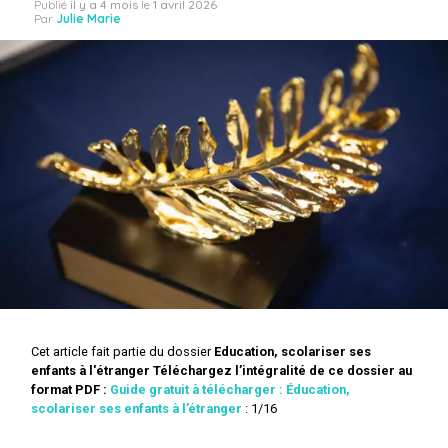
Publié
il y a 4 mois
le
1 avril 2026
Par
Julie Marie
Cet article fait partie du dossier
Education, scolariser ses
enfants à l'étranger
Téléchargez l’intégralité de ce dossier au
format PDF :
Guide gratuit à télécharger : Éducation,
scolariser ses enfants à l’étranger
: 1/16