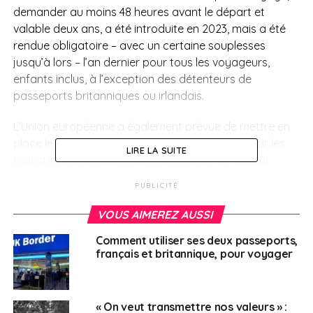
demander au moins 48 heures avant le départ et
valable deux ans, a été introduite en 2023, mais a été
rendue obligatoire – avec un certaine souplesses
jusqu’à lors – l’an dernier pour tous les voyageurs,
enfants inclus, à l’exception des détenteurs de
passeports britanniques ou irlandais.
L’Union européenne a également prévue de mettre en
place le même type d’autorisation préalable pour les
LIRE LA SUITE
touristes britanniques, avec une entrée en vigueur,
après l’avoir repoussée à plusieurs reprises, d’ici la fin
PUBLICITÉ
de l’année 2026. Elle devrait aussi coûter 20 euros.
VOUS AIMEREZ AUSSI
SUJETS ASSOCIÉS:
ETA
FEATURED
ROYAUME-UNI
VISA
Comment utiliser ses deux passeports,
français et britannique, pour voyager
A SUIVRE
easyJet lance une liaison entre Londres Stansted
et Paris Charles de Gaulle
« On veut transmettre nos valeurs » :
NE RATEZ PAS