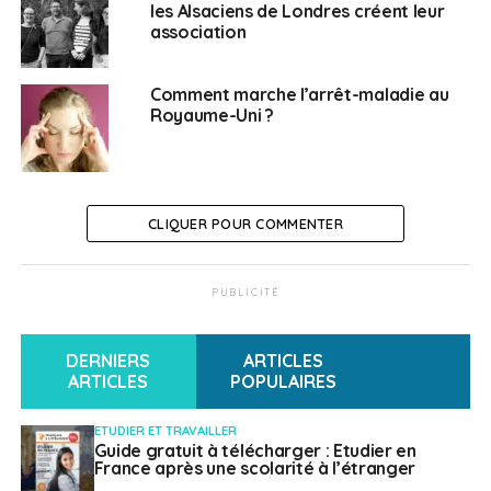
les Alsaciens de Londres créent leur
S’expatrier avec des enfants : 5-10 ans, l’âge «
association
éponge »
Comment marche l’arrêt-maladie au
Leila Lamnaouer
Royaume-Uni ?
CLIQUER POUR COMMENTER
PUBLICITÉ
DERNIERS
ARTICLES
ARTICLES
POPULAIRES
ETUDIER ET TRAVAILLER
Guide gratuit à télécharger : Etudier en
France après une scolarité à l’étranger