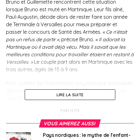
Bruno et Guillemette rencontrent cette situation
lorsque Bruno est muté en Martinique. Leur fils aîné,
Paul-Augustin, décide alors de rester faire son année
de Terminale à Versailles pour mieux préparer et
passer le concours de Santé des Armées.
« Ce n’était
pas un refus de partir »
, précise Bruno.
« Il adorait la
Martinique où il avait déjà vécu. Mais il savait que les
meilleures conditions pour travailler étaient en restant à
Versailles. »
Le couple part alors en Martinique avec les
trois autres, âgés de 15 à 9 ans.
Pour Juliette de Chaisemartin, psychologue spécialisée
dans l’accompagnement des familles expatriées, ce
LIRE LA SUITE
type de séparation ne peut fonctionner que si
l’adolescent adhère réellement au projet.
« Il faut
PUBLICITÉ
comprendre les raisons profondes de ce choix et
vérifier que cela ne relève pas d’une fuite de l’enfant ou
VOUS AIMEREZ AUSSI
que ça n’est pas pour les parents une façon de se
Pays nordiques : le mythe de l’enfant-
débarrasser d’un problème qui est plutôt le signe d une