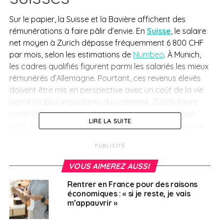
Sur le papier, la Suisse et la Bavière affichent des
rémunérations à faire pâlir d’envie. En
Suisse
, le salaire
net moyen à Zurich dépasse fréquemment 6 800 CHF
par mois, selon les estimations de
Numbeo
. À Munich,
les cadres qualifiés figurent parmi les salariés les mieux
rémunérés d’Allemagne. Pourtant, ces revenus élevés
doivent être mis en perspective avec un coût de la vie
parmi les plus importants du continent. Zurich figure
notamment parmi les villes les plus chères d’Europe,
LIRE LA SUITE
avec des prix à la consommation supérieurs d’environ
60 % à la moyenne européenne. À Munich, le loyer
PUBLICITÉ
mensuel d’un appartement une chambre en centre-ville
dépasse fréquemment 1 700 €, contre environ 1 100 €
VOUS AIMEREZ AUSSI
dans le reste du pays.
Rentrer en France pour des raisons
économiques : « si je reste, je vais
«
Quand j’ai signé mon contrat, je pensais devenir riche
m’appauvrir »
», confie Benoît, consultant financier à Zurich avec 6
500 € net par mois. «
En réalité, entre mon loyer de 2