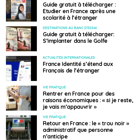
ceux qui privilégient la qualité de vie au salaire. En
Guide gratuit à télécharger :
Espagne et au
Portugal
, les revenus moyens restent
Etudier en France après une
inférieurs à ceux du nord de l’Europe : autour de 1 900 à
scolarité à l’étranger
2 300 € net mensuels pour de nombreux postes
DESTINATIONS AU BANC D'ESSAI
qualifiés. Mais le coût du quotidien y reste plus
Guide gratuit à télécharger:
accessible. À Valence, le loyer d’un appartement une
S’implanter dans le Golfe
chambre hors hypercentre tourne souvent autour de
850 à 1 000 €. À Lisbonne, malgré une forte hausse
ACTUALITÉS INTERNATIONALES
récente des prix immobiliers, les dépenses courantes
France Identité s’étend aux
(alimentation, restauration, transports) restent
Français de l’étranger
globalement inférieures à celles de Paris, Munich ou
Amsterdam.
VIE PRATIQUE
Rentrer en France pour des
«
Je gagne moins qu’à Paris, mais je vis deux fois mieux
raisons économiques : « si je reste,
», résume Manon, communicante à Lisbonne avec 2 100
je vais m’appauvrir »
€ net par mois. «
Mon deux-pièces me coûte 950 €, le
VIE PRATIQUE
café est à 1,50 € et le menu du jour autour de 13 €.
Retour en France : le « trou noir »
L’argent disponible sert davantage à profiter du
administratif que personne
quotidien qu’à couvrir des dépenses contraintes.
»
n’anticipe