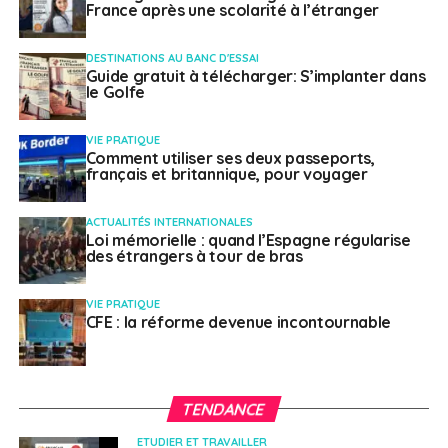
France après une scolarité à l’étranger
de plus de 5 %. À Amsterdam, les loyers du secteur
privé dépassent fréquemment 2 200 € pour un deux-
DESTINATIONS AU BANC D'ESSAI
pièces.
Guide gratuit à télécharger: S’implanter dans
le Golfe
Chloé, cheffe de projet à Dublin avec 3 500 € net
mensuels, en témoigne : «
Le marché de l’emploi est
VIE PRATIQUE
Comment utiliser ses deux passeports,
bon, mais l’immobilier est un enfer. Je paye 2 100 €
français et britannique, pour voyager
pour un petit appartement excentré. Trouver un
logement correct est un parcours du combattant qui
ACTUALITÉS INTERNATIONALES
annule une grande partie des avantages salariaux.
»
Loi mémorielle : quand l’Espagne régularise
des étrangers à tour de bras
Le pari de la qualité de
VIE PRATIQUE
vie dans l’Europe du
CFE : la réforme devenue incontournable
Sud
TENDANCE
À l’autre bout du spectre, la péninsule ibérique séduit
ETUDIER ET TRAVAILLER