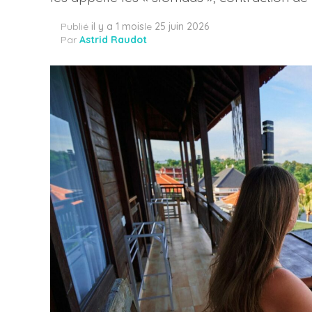
Publié
il y a 1 mois
le
25 juin 2026
Par
Astrid Raudot