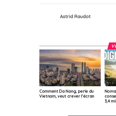
Astrid Raudot
V
Comment Da Nang, perle du
Nomad
Vietnam, veut crever l’écran
conse
3,4 mi