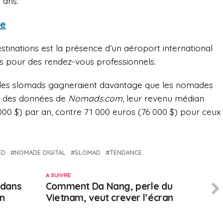
 ans.
le
inations est la présence d’un aéroport international
es pour des rendez-vous professionnels.
, les slomads gagneraient davantage que les nomades
ite des données de
Nomads.com
, leur revenu médian
 000 $) par an, contre 71 000 euros (76 000 $) pour ceux
ED
NOMADE DIGITAL
SLOMAD
TENDANCE
A SUIVRE
 dans
Comment Da Nang, perle du
on
Vietnam, veut crever l’écran