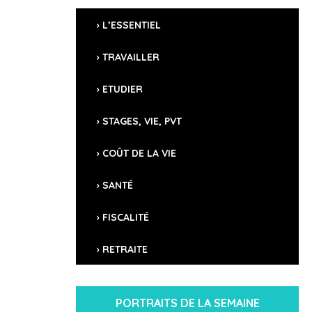
125,7 millions d’habitants
L’ESSENTIEL
SUPERFICIE
377 000 km²
TRAVAILLER
LANGUES
ETUDIER
japonais
MONNAIE
STAGES, VIE, PVT
Yen (JPY)
COÛT DE LA VIE
CROISSANCE DU PIB
-4,8% (2020) (Estimée +1,8% pour 2021)
SANTÉ
CHÔMAGE
2,7% (2021)
FISCALITÉ
FRANÇAIS
RETRAITE
9 952 (Inscrits au registre des Français de l’Étranger)
INDICATIF TÉLÉPHONIQUE
+81
PORTRAITS DE LA SEMAINE