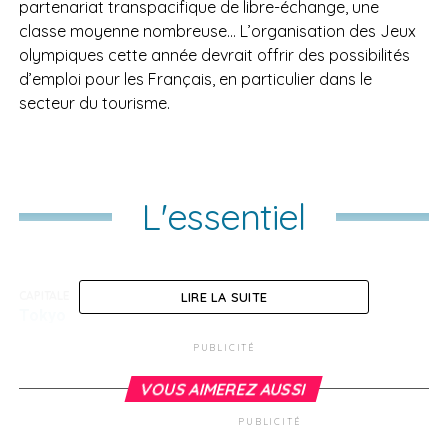
partenariat transpacifique de libre-échange, une
classe moyenne nombreuse… L’organisation des Jeux
olympiques cette année devrait offrir des possibilités
d’emploi pour les Français, en particulier dans le
secteur du tourisme.
L'essentiel
CAPITALE
LIRE LA SUITE
Tokyo
PUBLICITÉ
DIRIGEANT
Fumio Kishida (Chef du gouvernement), Naruhito
VOUS AIMEREZ AUSSI
(Empereur)
PUBLICITÉ
POPULATION