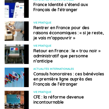
une durée qui s’allonge en fonction de son ancienneté
France Identité s’étend aux
dans l’entreprise.
Français de l’étranger
› Trouver un emploi
VIE PRATIQUE
Rentrer en France pour des
Le site
www.gaijinpot.com
propose de nombreuses
raisons économiques : « si je reste,
offres d’emploi pour les étrangers. Vous pouvez aussi
je vais m’appauvrir »
consulter le Comité consulaire pour l’emploi et la
VIE PRATIQUE
formation professionnelle de Tokyo (
www.afj-
Retour en France : le « trou noir »
japon.org
) et le site dédié de l’agence pour l’emploi
administratif que personne
japonais :
jsite.mhlw.go.jp
n’anticipe
.
ACTUALITÉS INTERNATIONALES
Vous pouvez aussi consulter le site
Consuls honoraires : ces bénévoles
www.kimiwillbe.com
,
www.visajapon.com
ainsi que la
en première ligne auprès des
Chambre de commerce :
www.ccifj.or.jp
Français de l’étranger
VIE PRATIQUE
CFE : la réforme devenue
incontournable
› Les secteurs porteurs d'emploi