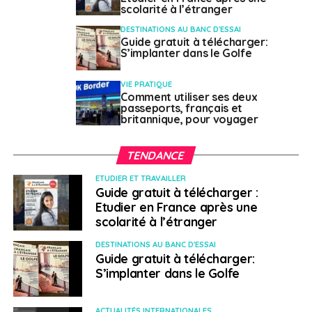
› Les conditions légales pour vivre et
scolarité à l’étranger
travailler
DESTINATIONS AU BANC D'ESSAI
Guide gratuit à télécharger:
S’implanter dans le Golfe
Le pays connaît une situation de plein-emploi
forcément très attractive pour celles et ceux qui
VIE PRATIQUE
souhaitent s’expatrier. Mais cela demande une bonne
Comment utiliser ses deux
passeports, français et
connaissance de la langue et des traditions,
britannique, pour voyager
complexes !
TENDANCE
Il vous faudra un statut de résident pour travailler au
Japon. S’il n’y a pas de visa de travail au Japon, de
ETUDIER ET TRAVAILLER
nombreux titres de séjours existent : chaque statut de
Guide gratuit à télécharger :
résident est limité dans le temps et définit la période de
Etudier en France après une
scolarité à l’étranger
validité du visa.
DESTINATIONS AU BANC D'ESSAI
Le salaire horaire minimum garanti varie selon les
Guide gratuit à télécharger:
régions. Le maximum national est de 888 yens pour la
S’implanter dans le Golfe
préfecture de Tokyo. On travaille quarante heures par
semaine et les congés annuels sont de dix jours par an,
ACTUALITÉS INTERNATIONALES