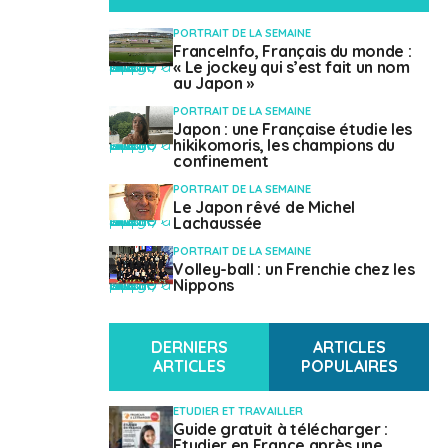
PORTRAIT DE LA SEMAINE
FranceInfo, Français du monde :
" class="attachment-mvp-small-thumb size-mvp-small-thumb wp-post-image" alt="" />
« Le jockey qui s’est fait un nom
au Japon »
PORTRAIT DE LA SEMAINE
Japon : une Française étudie les
" class="attachment-mvp-small-thumb size-mvp-small-thumb wp-post-image" alt="" />
hikikomoris, les champions du
confinement
Contacts utiles
PORTRAIT DE LA SEMAINE
Le Japon rêvé de Michel
" class="attachment-mvp-small-thumb size-mvp-small-thumb wp-post-image" alt="" />
Lachaussée
Chambre de commerce :
www.ccifj.or.jp
PORTRAIT DE LA SEMAINE
Volley-ball : un Frenchie chez les
" class="attachment-mvp-small-thumb size-mvp-small-thumb wp-post-image" alt="" />
Ambassade de France :
Nippons
www.jp.ambafrance.org
DERNIERS
ARTICLES
ARTICLES
POPULAIRES
Travailler
ETUDIER ET TRAVAILLER
Guide gratuit à télécharger :
Etudier en France après une