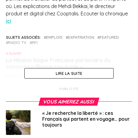
où. Les explications de Mehdi Bekkai, le directeur
produit et digital chez Cooptalis.
Ecouter la chronique
ici
SUJETS ASSOCIÉS:
EMPLOIS
EXPATRIATION
FEATURED
RADIO TV
RFI
A SUIVRE
La Mission laïque française partenaire du
concours « Blogue ton école »
LIRE LA SUITE
NE RATEZ PAS
Prix européen de l’enseignement innovant :
quatre établissements scolaires français
PUBLICITÉ
lauréats
VOUS AIMEREZ AUSSI
« Je recherche la liberté » : ces
Français à l'étranger
Français qui partent en voyage… pour
toujours