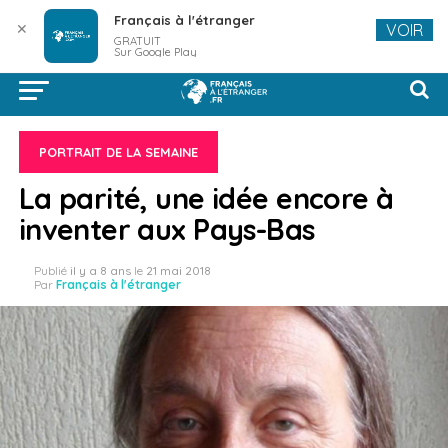
Français à l'étranger
✕
VOIR
GRATUIT
Sur Google Play
PORTRAIT DE LA SEMAINE
La parité, une idée encore à
inventer aux Pays-Bas
Publié
il y a 8 ans
le
21 mai 2018
Par
Français à l'étranger