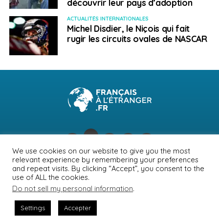
découvrir leur pays d’adoption
ACTUALITÉS INTERNATIONALES
Michel Disdier, le Niçois qui fait
rugir les circuits ovales de NASCAR
We use cookies on our website to give you the most
relevant experience by remembering your preferences
NEWSLETTER
PUBLICITÉ
CONTACTS
MENTIONS LÉGALES
and repeat visits. By clicking “Accept”, you consent to the
use of ALL the cookies.
POLITIQUE DE CONFIDENTIALITÉ
Do not sell my personal information
.
Settings
Accepter
© Journal des Français à l'étranger 2026