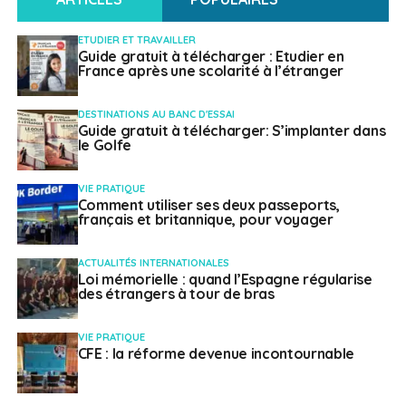
Sénateur représentant les Français établis hors
de France
ETUDIER ET TRAVAILLER
Guide gratuit à télécharger : Etudier en
France après une scolarité à l’étranger
Français à l'étranger
DESTINATIONS AU BANC D'ESSAI
Guide gratuit à télécharger: S’implanter dans
le Golfe
VIE PRATIQUE
Comment utiliser ses deux passeports,
français et britannique, pour voyager
ACTUALITÉS INTERNATIONALES
Loi mémorielle : quand l’Espagne régularise
des étrangers à tour de bras
VIE PRATIQUE
CFE : la réforme devenue incontournable