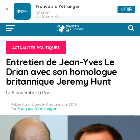
Français à l'étranger
✕
VOIR
GRATUIT
Sur Google Play
ACTUALITÉS POLITIQUES
Entretien de Jean-Yves Le
Drian avec son homologue
britannique Jeremy Hunt
Le 8 novembre à Paris
Publié
il y a 8 ans
le
8 novembre 2018
Par
Français à l'étranger