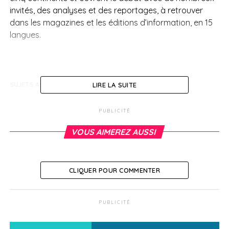
invités, des analyses et des reportages, à retrouver
dans les magazines et les éditions d’information, en 15
langues.
SUJETS ASSOCIÉS:
LIRE LA SUITE
A SUIVRE
Des échanges scolaires pour élèves expatriés
PUBLICITÉ
NE RATEZ PAS
VOUS AIMEREZ AUSSI
Programmation spéciale sur RFI : restitution de
leur patrimoine aux pays africains
CLIQUER POUR COMMENTER
Nathalie Laville
PUBLICITÉ