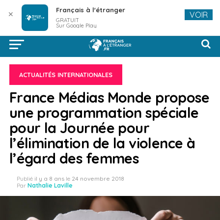
Français à l'étranger
✕
VOIR
GRATUIT
Sur Google Play
ACTUALITÉS INTERNATIONALES
France Médias Monde propose
une programmation spéciale
pour la Journée pour
l’élimination de la violence à
l’égard des femmes
Publié
il y a 8 ans
le
24 novembre 2018
Par
Nathalie Laville