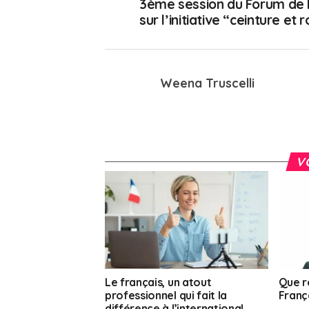
3ème session du Forum de 
sur l’initiative “ceinture et 
Weena Truscelli
V
Le français, un atout
Que r
professionnel qui fait la
França
différence à l’international