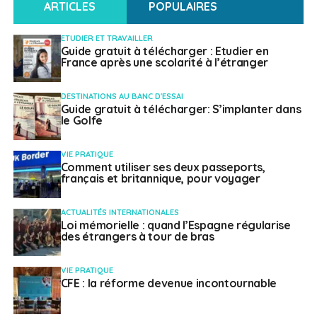
ARTICLES
POPULAIRES
NE RATEZ PAS
Institut Français : Saison France-Portugal 2021
-2022
ETUDIER ET TRAVAILLER
Guide gratuit à télécharger : Etudier en
France après une scolarité à l’étranger
Weena Truscelli
DESTINATIONS AU BANC D'ESSAI
Guide gratuit à télécharger: S’implanter dans
le Golfe
VIE PRATIQUE
Comment utiliser ses deux passeports,
français et britannique, pour voyager
ACTUALITÉS INTERNATIONALES
Loi mémorielle : quand l’Espagne régularise
des étrangers à tour de bras
VIE PRATIQUE
CFE : la réforme devenue incontournable