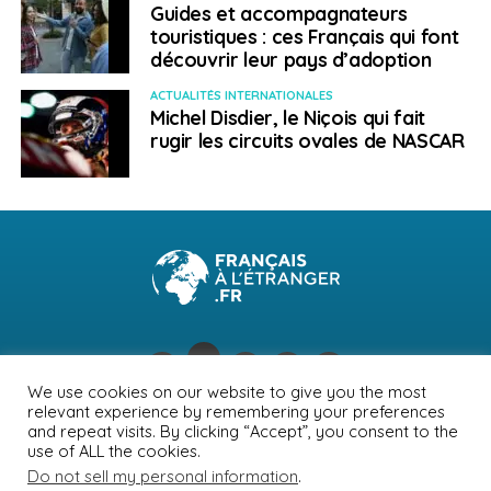
culturelles
(MICC), les
Centres locaux d’emploi
, au
Guides et accompagnateurs
nombre de cent cinquante dans les dix-sept régions.
touristiques : ces Français qui font
Citim est un organisme qui accompagne les arrivants à
découvrir leur pays d’adoption
la recherche d’un emploi en leur proposant des offres
ACTUALITÉS INTERNATIONALES
mais aussi en les inscrivant dans un système de
Michel Disdier, le Niçois qui fait
réseautage avec des employeurs. Citim suit aussi les
rugir les circuits ovales de NASCAR
Pvtistes, de la préparation de leur demande jusqu’à
leur installation au Québec, tout comme les créateurs
d’emplois récemment installés :
www.citim.org
.
D’autres organismes communautaires comme le
Réseau des carrefours jeunesse-emploi du Québec
(RCJEQ) et la
Clé pour l’intégration au travail des
immigrants
sont également d’une aide précieuse.
Attention,
certains métiers sont par ailleurs
We use cookies on our website to give you the most
relevant experience by remembering your preferences
réglementés
, régis par des ordres professionnels
NEWSLETTER
PUBLICITÉ
CONTACTS
MENTIONS LÉGALES
and repeat visits. By clicking “Accept”, you consent to the
(médecin, infirmière, ingénieur…) ou par des organismes
use of ALL the cookies.
POLITIQUE DE CONFIDENTIALITÉ
réglementés (électricien, plombier, mécaniciens,
Do not sell my personal information
.