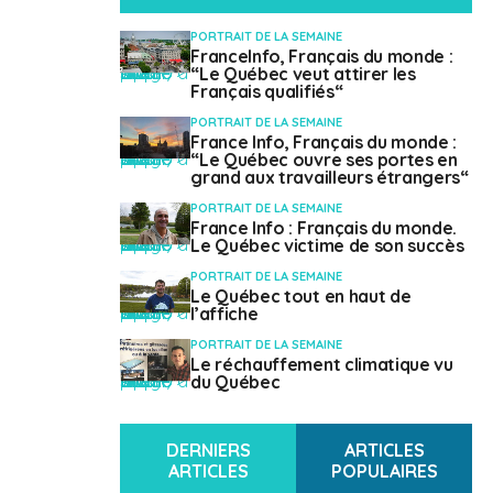
province impose donc d’obtenir au préalable un
Certificat de sélection du Québec
(CSQ), remis sous
PORTRAIT DE LA SEMAINE
conditions dans un délai d’un an en moyenne pour les
FranceInfo, Français du monde :
" class="attachment-mvp-small-thumb size-mvp-small-thumb wp-post-image" alt="" />
“Le Québec veut attirer les
Européens. Les
travailleurs temporaires ayant
Français qualifiés“
occupé au moins 12 mois dans un emploi spécialisé
PORTRAIT DE LA SEMAINE
au Québec et les étudiants étrangers diplômés de la
France Info, Français du monde :
" class="attachment-mvp-small-thumb size-mvp-small-thumb wp-post-image" alt="" />
“Le Québec ouvre ses portes en
province peuvent suivre le
Programme de
grand aux travailleurs étrangers“
l’expérience québécoise
(PEQ), un processus
PORTRAIT DE LA SEMAINE
accéléré permettant d’obtenir le CSQ plus rapidement,
France Info : Français du monde.
environ un mois.
" class="attachment-mvp-small-thumb size-mvp-small-thumb wp-post-image" alt="" />
Le Québec victime de son succès
PORTRAIT DE LA SEMAINE
Le Québec tout en haut de
" class="attachment-mvp-small-thumb size-mvp-small-thumb wp-post-image" alt="" />
l’affiche
Travailler
PORTRAIT DE LA SEMAINE
Le réchauffement climatique vu
" class="attachment-mvp-small-thumb size-mvp-small-thumb wp-post-image" alt="" />
du Québec
› Trouver un emploi
DERNIERS
ARTICLES
ARTICLES
POPULAIRES
Au Québec, le climat professionnel, moins hiérarchisé