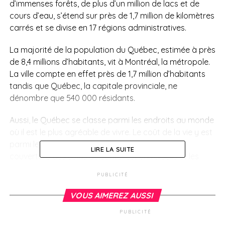
d’immenses forêts, de plus d’un million de lacs et de
cours d’eau, s’étend sur près de 1,7 million de kilomètres
carrés et se divise en 17 régions administratives.
La majorité de la population du Québec, estimée à près
de 8,4 millions d’habitants, vit à Montréal, la métropole.
La ville compte en effet près de 1,7 million d’habitants
tandis que Québec, la capitale provinciale, ne
dénombre que 540 000 résidants.
Aussi, le Québec se classe parmi les endroits au monde
où il est le plus agréable de vivre. Le coût de la vie y est
parmi les plus bas des pays industrialisés. La
LIRE LA SUITE
couverture des soins de santé est universelle et les
frais d’éducation sont parmi les moins élevés en
PUBLICITÉ
Amérique du Nord. Tout ceci explique sûrement le fait
que près de 80% des Français souhaitant s’établir au
VOUS AIMEREZ AUSSI
Canada choisissent le Québec.
PUBLICITÉ