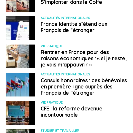
S’implanter dans le Golfe
Pour une première expérience, l’
Office franco-
québecois pour la jeunesse
(OFQJ) propose des
ACTUALITÉS INTERNATIONALES
France Identité s’étend aux
stages, séjours de formation ou emplois temporaires
Français de l’étranger
aux étudiants, apprentis ou jeunes professionnels.
La fédération
France-Québec
organise, quant à elle,
VIE PRATIQUE
des programmes intermunicipalités pour les jeunes
Rentrer en France pour des
raisons économiques : « si je reste,
travailleurs de 18 à 35 ans d’une durée de 6 à 8
je vais m’appauvrir »
semaines, du mois de juin au mois d’août.
ACTUALITÉS INTERNATIONALES
Aussi, le programme
Place aux jeunes en région
Consuls honoraires : ces bénévoles
(PAJR) les aide à trouver la région qui leur convient et à
en première ligne auprès des
Français de l’étranger
rencontrer des employeurs et intervenants locaux au
cours de séjours exploratoires, tout en les
VIE PRATIQUE
accompagnement dans leurs démarches d’installation.
CFE : la réforme devenue
incontournable
Certains services gouvernementaux comme le
ministère de l’Immigration et des Communautés
ETUDIER ET TRAVAILLER