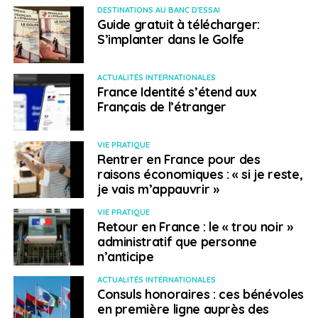
d’évaluer son niveau en langue étrangère et de
DESTINATIONS AU BANC D'ESSAI
Guide gratuit à télécharger:
l
’améliorer
grâce à des cours en ligne gratuits et un
S’implanter dans le Golfe
accompagnement interactif en direct.
L’application Erasmus + est dès à présent disponible
ACTUALITÉS INTERNATIONALES
France Identité s’étend aux
sur Play Store et Apple Store.
Français de l’étranger
En savoir plus
VIE PRATIQUE
Rentrer en France pour des
SUJETS ASSOCIÉS:
ERASMUS
FEATURED
raisons économiques : « si je reste,
je vais m’appauvrir »
A SUIVRE
Retraite à points : quid des Français hors de l’UE?
VIE PRATIQUE
NE RATEZ PAS
Retour en France : le « trou noir »
Etudes en France : petit guide pour les bacheliers
administratif que personne
à l’étranger
n’anticipe
ACTUALITÉS INTERNATIONALES
Consuls honoraires : ces bénévoles
Weena Truscelli
en première ligne auprès des