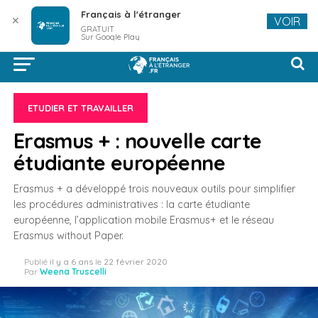
Français à l'étranger
✕
VOIR
GRATUIT
Sur Google Play
ETUDIER ET TRAVAILLER
Erasmus + : nouvelle carte
étudiante européenne
Erasmus + a développé trois nouveaux outils pour simplifier
les procédures administratives : la carte étudiante
européenne, l’application mobile Erasmus+ et le réseau
Erasmus without Paper.
Publié
il y a 6 ans
le
22 février 2020
Par
Weena Truscelli