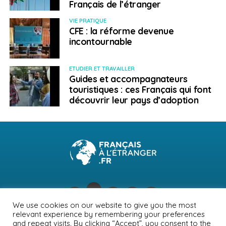
Français de l’étranger
VIE PRATIQUE
CFE : la réforme devenue
incontournable
ETUDIER ET TRAVAILLER
Guides et accompagnateurs
touristiques : ces Français qui font
découvrir leur pays d’adoption
We use cookies on our website to give you the most
relevant experience by remembering your preferences
NEWSLETTER
PUBLICITÉ
CONTACTS
MENTIONS LÉGALES
and repeat visits. By clicking “Accept”, you consent to the