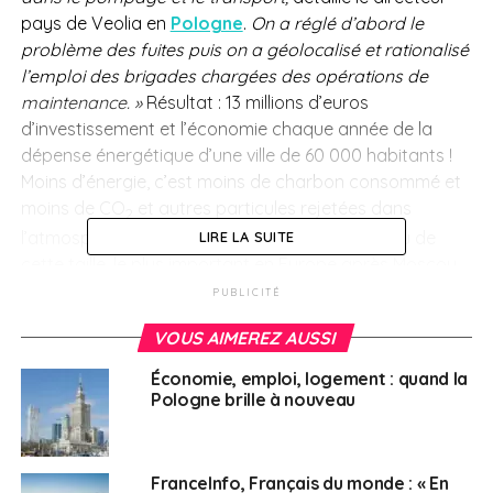
pays de Veolia en
Pologne
.
On a réglé d’abord le
problème des fuites puis on a géolocalisé et rationalisé
l’emploi des brigades chargées des opérations de
maintenance. »
Résultat : 13 millions d’euros
d’investissement et l’économie chaque année de la
dépense énergétique d’une ville de 60 000 habitants !
Moins d’énergie, c’est moins de charbon consommé et
moins de CO
et autres particules rejetées dans
2
l’atmosphère. C’est du jamais vu pour un réseau de
LIRE LA SUITE
cette taille, le plus important en Europe après Moscou.
Le groupe a d’ailleurs été primé et récompensé pour ce
PUBLICITÉ
projet. L’idée est de dupliquer cette réussite dans
VOUS AIMEREZ AUSSI
d’autres pays du monde. Veolia dessert au total trois
millions de personnes en Pologne.
« Nous devons être
Économie, emploi, logement : quand la
capables de capter des sources d’énergie jusqu’alors
Pologne brille à nouveau
non utilisées comme celle produite par les data centers
(centres de données informatiques, ndlr)
ou la chaleur
fatale de certains process industriels,
prévoit Frédéric
FranceInfo, Français du monde : « En