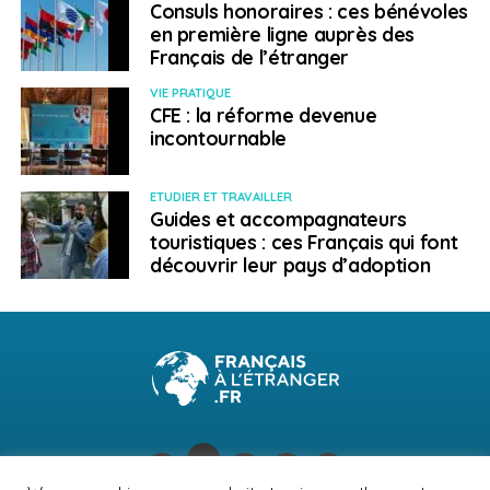
Consuls honoraires : ces bénévoles
E. Leclerc, pionnier en Pologne
en première ligne auprès des
Français de l’étranger
Français à l'étranger
VIE PRATIQUE
CFE : la réforme devenue
incontournable
ETUDIER ET TRAVAILLER
Guides et accompagnateurs
touristiques : ces Français qui font
découvrir leur pays d’adoption