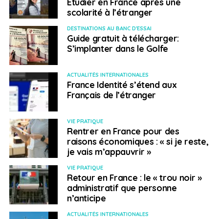
Etudier en France après une
deux professions délaissées par les jeunes au profit de
scolarité à l’étranger
l’informatique par exemple,
explique M. Faroche.
Nous
DESTINATIONS AU BANC D'ESSAI
devons embaucher 200 à 250 personnes dans ces
Guide gratuit à télécharger:
métiers-là chaque année, et
être proactifs pour les
S’implanter dans le Golfe
trouver. »
Veolia mise aussi sur la polyvalence, comme
en France, alors qu’en Pologne les filières sont
ACTUALITÉS INTERNATIONALES
organisées « en silo », sans vraie flexibilité ni possibilité
France Identité s’étend aux
d’évolution d’un métier à l’autre.
Français de l’étranger
Lui écrire :
frederic.faroche@veolia.com
VIE PRATIQUE
Rentrer en France pour des
Un article de Frederic Lassaigne
raisons économiques : « si je reste,
je vais m’appauvrir »
SUJETS ASSOCIÉS:
POLOGNE
VIE PRATIQUE
Retour en France : le « trou noir »
A SUIVRE
administratif que personne
B. Delomenie: «Le Brexit crée davantage de
n’anticipe
pression pour recruter de jeunes européens»
ACTUALITÉS INTERNATIONALES
NE RATEZ PAS