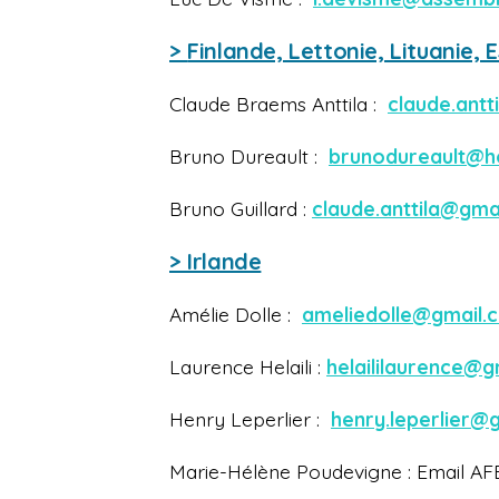
>
Finlande, Lettonie, Lituanie, 
Claude Braems Anttila :
claude.ant
Bruno Dureault :
brunodureault@h
Bruno Guillard :
claude.anttila@gma
> Irlande
Amélie Dolle :
ameliedolle@gmail.
Laurence Helaili :
helaililaurence@
Henry Leperlier :
henry.leperlier@
Marie-Hélène Poudevigne : Email AF