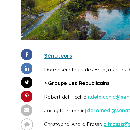
Sénateurs
Douze sénateurs des Français hors d
> Groupe Les Républicains
Robert del Picchia
r.delpicchia@sen
Jacky Deromedi
j.deromedi@senat
Christophe-André Frassa
c.frassa@