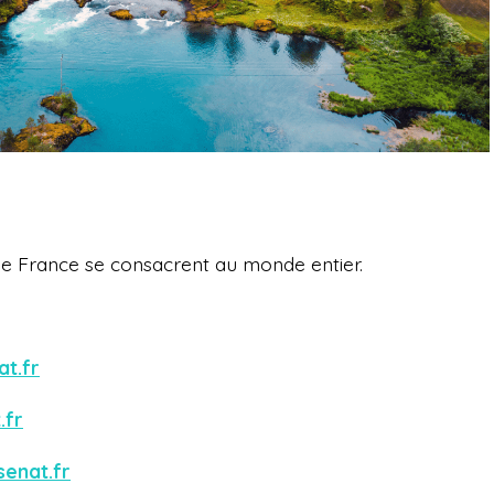
e France se consacrent au monde entier.
at.fr
.fr
senat.fr