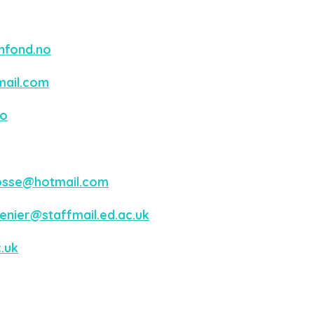
nfond.no
ail.com
no
osse@hotmail.com
enier@staffmail.ed.ac.uk
.uk