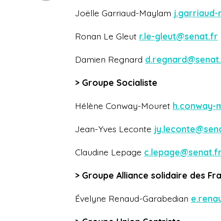
Joëlle Garriaud-Maylam
j.garriaud
Ronan Le Gleut
r.le-gleut@senat.fr
Damien Regnard
d.regnard@senat.
> Groupe Socialiste
Hélène Conway-Mouret
h.conway-
Jean-Yves Leconte
jy.leconte@sena
Claudine Lepage
c.lepage@senat.f
> Groupe Alliance solidaire des Fr
Évelyne Renaud-Garabedian
e.rena