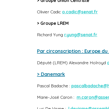
> Groupe Union Centriste
Olivier Cadic
o.cadic@senat.fr
> Groupe LREM
Richard Yung
r.yung@senat.fr
Par circonscription : Europe du
Député (LREM) Alexandre Holroyd
>
Danemark
Pascal Badache :
pascalbadache@h
Marie-José Caron :
m.caron@assem
Luc De Visme :
l.devisme@assembl