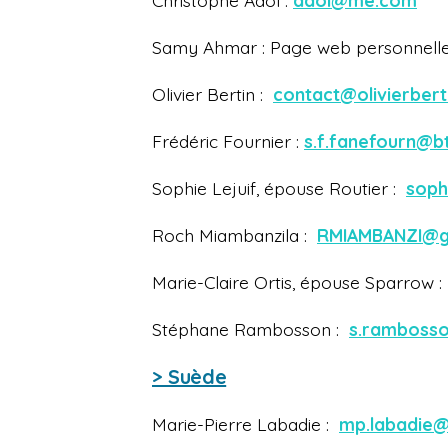
Christophe Adol :
adol@me.com
Samy Ahmar : Page web personnelle
Olivier Bertin :
contact@olivierbert
Frédéric Fournier :
s.f.fanefourn@b
Sophie Lejuif, épouse Routier :
soph
Roch Miambanzila :
RMIAMBANZI@g
Marie-Claire Ortis, épouse Sparrow 
Stéphane Rambosson :
s.rambosso
> Suède
Marie-Pierre Labadie :
mp.labadie@