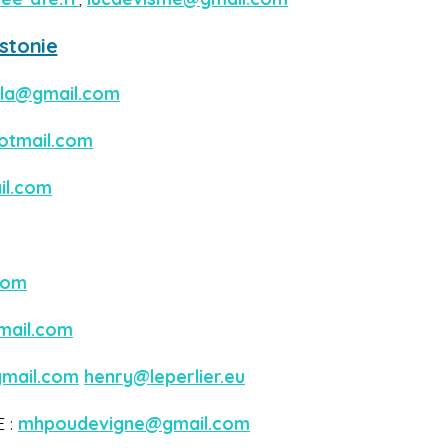
Estonie
tila@gmail.com
otmail.com
il.com
com
gmail.com
gmail.com
henry@leperlier.eu
E :
mhpoudevigne@gmail.com