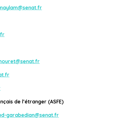
-maylam@senat.fr
fr
mouret@senat.fr
t.fr
r
ançais de l’étranger (ASFE)
ud-garabedian@senat.fr