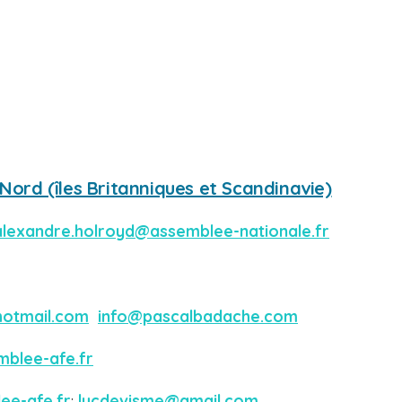
 Nord (îles Britanniques et Scandinavie)
alexandre.holroyd@assemblee-nationale.fr
otmail.com
info@pascalbadache.com
blee-afe.fr
ee-afe.fr
;
lucdevisme@gmail.com