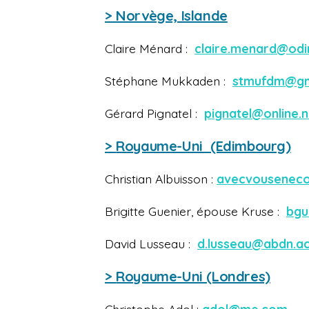
> Norvège, Islande
Claire Ménard :
claire.menard@odi
Stéphane Mukkaden :
stmufdm@gm
Gérard Pignatel :
pignatel@online.
>
Royaume-Uni (Edimbourg)
Christian Albuisson :
avecvousenec
Brigitte Guenier, épouse Kruse :
bgu
David Lusseau :
d.lusseau@abdn.ac
>
Royaume-Uni (Londres)