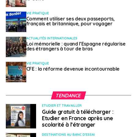
NE RATEZ PAS
Dépistage aux Etats-Unis, Liban, AEFE… L’actualité
VIE PRATIQUE
politique du 22 au 28 août
Comment utiliser ses deux passeports,
français et britannique, pour voyager
Weena Truscelli
ACTUALITÉS INTERNATIONALES
Loi mémorielle : quand l’Espagne régularise
des étrangers à tour de bras
VIE PRATIQUE
CFE : la réforme devenue incontournable
TENDANCE
ETUDIER ET TRAVAILLER
Guide gratuit à télécharger :
Etudier en France après une
scolarité à l’étranger
DESTINATIONS AU BANC D'ESSAI