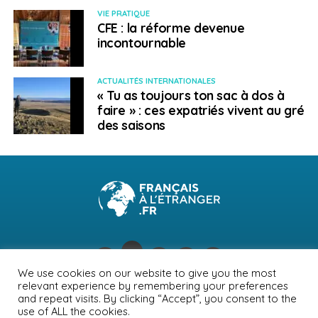
VIE PRATIQUE
CFE : la réforme devenue
incontournable
ACTUALITÉS INTERNATIONALES
« Tu as toujours ton sac à dos à
faire » : ces expatriés vivent au gré
des saisons
We use cookies on our website to give you the most
relevant experience by remembering your preferences
NEWSLETTER
PUBLICITÉ
CONTACTS
MENTIONS LÉGALES
and repeat visits. By clicking “Accept”, you consent to the
use of ALL the cookies.
POLITIQUE DE CONFIDENTIALITÉ