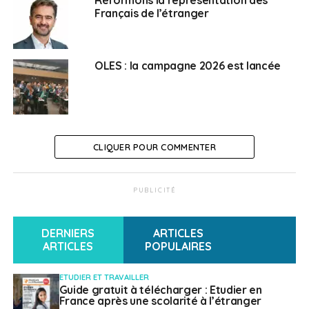
SUJETS ASSOCIÉS:
AFE
BPI
COVID-19
ENTREPRENEURS
Français de l’étranger
A SUIVRE
Un salaire minimum à 3.800 euros dans le canton
de Genève…
OLES : la campagne 2026 est lancée
NE RATEZ PAS
En Afrique de l’ouest, la résilience à toute
épreuve des grandes entreprises françaises
CLIQUER POUR COMMENTER
Français à l'étranger
PUBLICITÉ
DERNIERS
ARTICLES
ARTICLES
POPULAIRES
ETUDIER ET TRAVAILLER
Guide gratuit à télécharger : Etudier en
France après une scolarité à l’étranger