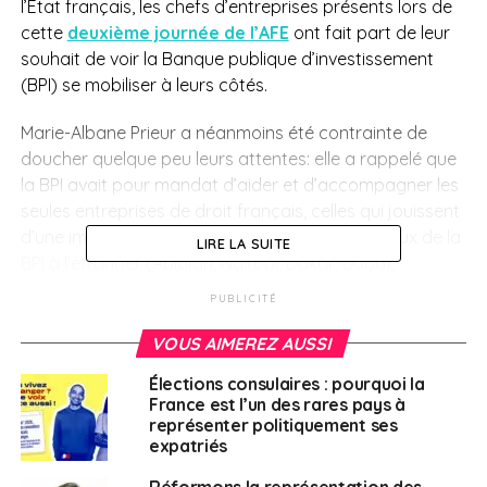
l’Etat français, les chefs d’entreprises présents lors de
cette
deuxième journée de l’AFE
ont fait part de leur
souhait de voir la Banque publique d’investissement
(BPI) se mobiliser à leurs côtés.
Marie-Albane Prieur a néanmoins été contrainte de
doucher quelque peu leurs attentes: elle a rappelé que
la BPI avait pour mandat d’aider et d’accompagner les
seules entreprises de droit français, celles qui jouissent
d’une immatriculation en France. Les huit bureaux de la
LIRE LA SUITE
BPI à l’étranger (Abidjan, Nairobi, Dakar, Dubaï,
Singapour, New York et Mexico) ont été largement
PUBLICITÉ
sollicités par les entrepreneurs français depuis le début
de la crise, mais les entreprises de droit local, même
VOUS AIMEREZ AUSSI
dirigées par des Français, ne peuvent prétendre à son
Élections consulaires : pourquoi la
soutien. Celles-ci devront donc attendre la mise en
France est l’un des rares pays à
place de la
garantie d’Etat octroyée à l’AFD et
représenter politiquement ses
Proparco
prévue d’ici la fin de l’année.
expatriés
Réformons la représentation des