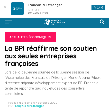
Français à l'étranger
✕
VOIR
GRATUIT
Sur Google Play
ACTUALITÉS ÉCONOMIQUES
La BPI réaffirme son soutien
aux seules entreprises
françaises
Lors de la deuxième journée de la 33ème session de
l’Assemblée des Français de l’Etranger, Marie-Albane Prieur,
directrice adjointe développement export de BPI France a
tenté de répondre aux inquiétudes des conseillers
consulaires.
Publié
il y a 6 ans
le
7 octobre 2020
Par
Français à l'étranger